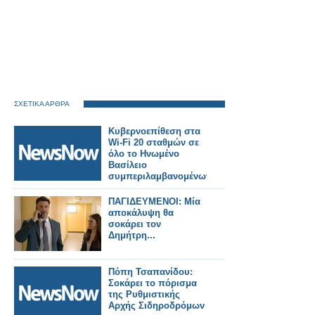
ΣΧΕΤΙΚΑ ΑΡΘΡΑ
Κυβερνοεπίθεση στα
Wi-Fi 20 σταθμών σε
όλο το Ηνωμένο
Βασίλειο
συμπεριλαμβανομένων
των Euston και
Victoria του Λονδίνου
ΠΑΓΙΔΕΥΜΕΝΟΙ: Μία
αποκάλυψη θα
σοκάρει τον
Δημήτρη...
Πόπη Τσαπανίδου:
Σοκάρει το πόρισμα
της Ρυθμιστικής
Αρχής Σιδηροδρόμων