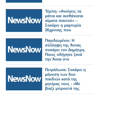
Τέμπη: «Ανοίγεις τα
μάτια και αισθάνεσαι
αίματα παντού» –
Σοκάρει η μαρτυρία
26χρονης που
έπεζησε
Παγιδευμένοι: Η
σύλληψη της Άννας
σοκάρει τον Δημήτρη.
Ποιος οδήγησε ξανά
την Άννα στο
κρατητήριο;
Πετράλωνα: Σοκάρει η
μήνυση των δυο
παιδιών κατά της
μητέρας τους - «Με
βίαζε μπροστά της
και έκανε πώς δεν
είδε τίποτα»