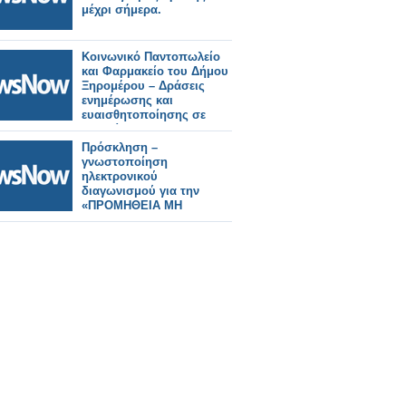
μέχρι σήμερα.
Κοινωνικό Παντοπωλείο
και Φαρμακείο του Δήμου
Ξηρομέρου – Δράσεις
ενημέρωσης και
ευαισθητοποίησης σε
σχολεία.
Πρόσκληση –
γνωστοποίηση
ηλεκτρονικού
διαγωνισμού για την
«ΠΡΟΜΗΘΕΙΑ ΜΗ
ΜΟΝΙΜΟΥ ΕΞΟΠΛΙΣΜΟΥ
ΓΙΑ ΤΗ ΒΕΛΤΙΩΣΗ ΤΗΣ
ΠΡΟΣΒΑΣΙΜΟΤΗΤΑΣ ΣΕ
ΠΑΡΑΛΙΕΣ ΤΟΥ ΔΗΜΟΥ
ΞΗΡΟΜΕΡΟΥ».