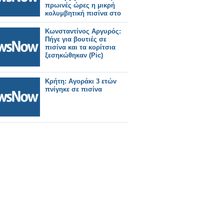
πρωινές ώρες η μικρή
κολυμβητική πισίνα στο
ΔΑΚ
Κωνσταντίνος Αργυρός:
Πήγε για βουτιές σε
πισίνα και τα κορίτσια
ξεσηκώθηκαν (Pic)
Κρήτη: Αγοράκι 3 ετών
πνίγηκε σε πισίνα