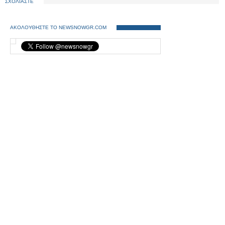
ΣΧΟΛΙΑΣΤΕ
ΑΚΟΛΟΥΘΗΣΤΕ ΤΟ NEWSNOWGR.COM