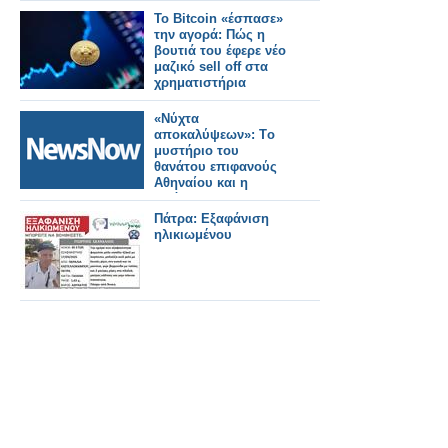
Το Bitcoin «έσπασε»
την αγορά: Πώς η
βουτιά του έφερε νέο
μαζικό sell off στα
χρηματιστήρια
«Νύχτα
αποκαλύψεων»: Tο
μυστήριο του
θανάτου επιφανούς
Αθηναίου και η
υπόθεση του «Dr.
Krueger» στο
Πάτρα: Εξαφάνιση
μικροσκόπιο...
ηλικιωμένου