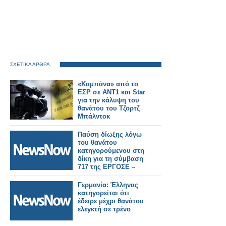
ΣΧΕΤΙΚΑ ΑΡΘΡΑ
«Καμπάνα» από το
ΕΣΡ σε ΑΝΤ1 και Star
για την κάλυψη του
θανάτου του Τζορτζ
Μπάλντοκ
Παύση δίωξης λόγω
του θανάτου
κατηγορούμενου στη
δίκη για τη σύμβαση
717 της ΕΡΓΟΣΕ –
Συνεχίζεται στις 28
Μαΐου.
Γερμανία: Έλληνας
κατηγορείται ότι
έδειρε μέχρι θανάτου
ελεγκτή σε τρένο