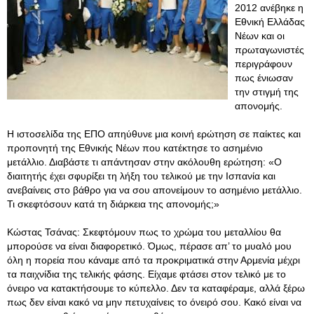
2012 ανέβηκε η
Εθνική Ελλάδας
Νέων και οι
πρωταγωνιστές
περιγράφουν
πως ένιωσαν
την στιγμή της
απονομής.
Η ιστοσελίδα της ΕΠΟ απηύθυνε μια κοινή ερώτηση σε παίκτες και
προπονητή της Εθνικής Νέων που κατέκτησε το ασημένιο
μετάλλιο. Διαβάστε τι απάντησαν στην ακόλουθη ερώτηση: «Ο
διαιτητής έχει σφυρίξει τη λήξη του τελικού με την Ισπανία και
ανεβαίνεις στο βάθρο για να σου απονείμουν το ασημένιο μετάλλιο.
Τι σκεφτόσουν κατά τη διάρκεια της απονομής;»
Κώστας Τσάνας: Σκεφτόμουν πως το χρώμα του μεταλλίου θα
μπορούσε να είναι διαφορετικό. Όμως, πέρασε απ’ το μυαλό μου
όλη η πορεία που κάναμε από τα προκριματικά στην Αρμενία μέχρι
τα παιχνίδια της τελικής φάσης. Είχαμε φτάσει στον τελικό με το
όνειρο να κατακτήσουμε το κύπελλο. Δεν τα καταφέραμε, αλλά ξέρω
πως δεν είναι κακό να μην πετυχαίνεις το όνειρό σου. Κακό είναι να