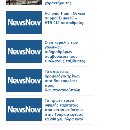
χαρακτήρα της
διανυκτέρευσης των
φαρμακείων
Hellenic Train : Οι νέοι
οριοθετώντας με
συρμοί Blues IC –
σαφήνεια τις
HTR 412 σε αριθμούς.
υποχρεώσεις τους
κατά τη διάρκειά της
Ο επικεφαλής των
γαλλικών
σιδηροδρόμων
συμβουλεύει τους
ευάλωτους ταξιδιώτες
να αποφεύγουν τα
τρένα κατά τη
Τα απευθείας
διάρκεια του
δρομολόγια τρένων
καύσωνα.
από Βουκουρέστι
προς
Κωνσταντινούπολη,
Σόφια και Βάρνα με
διάρκεια μέχρι τον
Το πρώτο τρένο
Οκτώβριο.
υψηλής ταχύτητας
που κατασκευάστηκε
στην Τουρκία έφτασε
τα 240 χλμ./ώρα κατά
τη διάρκεια των
δοκιμών