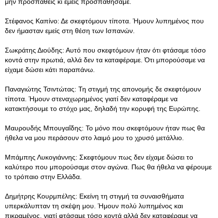
μην προσπαθείς κι εμείς προσπαθήσαμε.
Στέφανος Καπίνο: Δε σκεφτόμουν τίποτα. Ήμουν λυπημένος που
δεν ήμασταν εμείς στη θέση των Ισπανών.
Σωκράτης Διούδης: Αυτό που σκεφτόμουν ήταν ότι φτάσαμε τόσο
κοντά στην πρωτιά, αλλά δεν τα καταφέραμε. Ότι μπορούσαμε να
είχαμε δώσει κάτι παραπάνω.
Παναγιώτης Τσιντώτας: Τη στιγμή της απονομής δε σκεφτόμουν
τίποτα. Ήμουν στεναχωρημένος γιατί δεν καταφέραμε να
κατακτήσουμε το στόχο μας, δηλαδή την κορυφή της Ευρώπης.
Μαυρουδής Μπουγαΐδης: Το μόνο που σκεφτόμουν ήταν πως θα
ήθελα να μου περάσουν στο λαιμό μου το χρυσό μετάλλιο.
Μπάμπης Λυκογιάννης: Σκεφτόμουν πως δεν είχαμε δώσει το
καλύτερο που μπορούσαμε στον αγώνα. Πως θα ήθελα να φέρουμε
το τρόπαιο στην Ελλάδα.
Δημήτρης Κουρμπέλης: Εκείνη τη στιγμή τα συναισθήματα
υπερκάλυπταν τη σκέψη μου. Ήμουν πολύ λυπημένος και
πικραμένος, γιατί φτάσαμε τόσο κοντά αλλά δεν καταφέραμε να