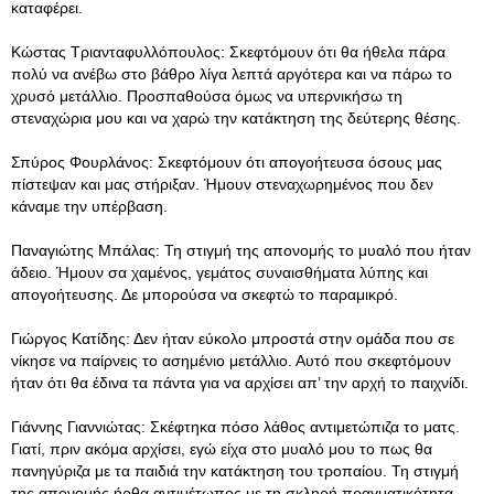
καταφέρει.
Κώστας Τριανταφυλλόπουλος: Σκεφτόμουν ότι θα ήθελα πάρα
πολύ να ανέβω στο βάθρο λίγα λεπτά αργότερα και να πάρω το
χρυσό μετάλλιο. Προσπαθούσα όμως να υπερνικήσω τη
στεναχώρια μου και να χαρώ την κατάκτηση της δεύτερης θέσης.
Σπύρος Φουρλάνος: Σκεφτόμουν ότι απογοήτευσα όσους μας
πίστεψαν και μας στήριξαν. Ήμουν στεναχωρημένος που δεν
κάναμε την υπέρβαση.
Παναγιώτης Μπάλας: Τη στιγμή της απονομής το μυαλό που ήταν
άδειο. Ήμουν σα χαμένος, γεμάτος συναισθήματα λύπης και
απογοήτευσης. Δε μπορούσα να σκεφτώ το παραμικρό.
Γιώργος Κατίδης: Δεν ήταν εύκολο μπροστά στην ομάδα που σε
νίκησε να παίρνεις το ασημένιο μετάλλιο. Αυτό που σκεφτόμουν
ήταν ότι θα έδινα τα πάντα για να αρχίσει απ’ την αρχή το παιχνίδι.
Γιάννης Γιαννιώτας: Σκέφτηκα πόσο λάθος αντιμετώπιζα το ματς.
Γιατί, πριν ακόμα αρχίσει, εγώ είχα στο μυαλό μου το πως θα
πανηγύριζα με τα παιδιά την κατάκτηση του τροπαίου. Τη στιγμή
της απονομής ήρθα αντιμέτωπος με τη σκληρή πραγματικότητα.