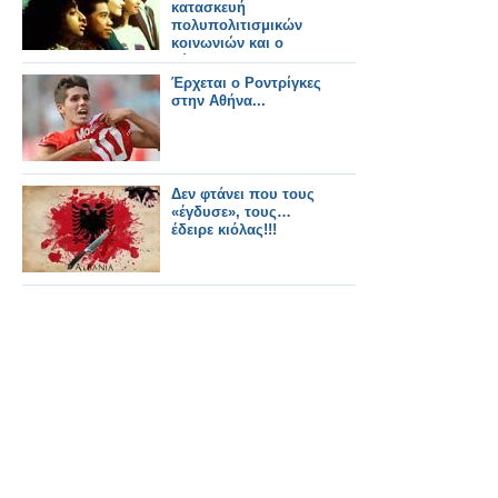
κατασκευή
πολυπολιτισμικών
κοινωνιών και ο
μύθος της
«διαφορετικότητας»
Έρχεται ο Ροντρίγκες
στην Αθήνα...
Δεν φτάνει που τους
«έγδυσε», τους…
έδειρε κιόλας!!!