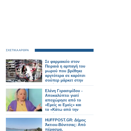
ΣΧΕΤΙΚΑ ΑΡΘΡΑ
Σε φαρμακείο στον
Πειραιά η αρπαγή του
μωρού που βρέθηκε
αργτότερα σε καρότσι
σούπερ μάρκετ στην
Ακρόπολη
Ελένη Γερασιμίδου -
Αποκαλύπτει γιατί
αποχώρησε από το
«Εμείς κι Εμείς» και
το «Κάτω από την
Ακρόπολη»
HUFFPOST.GR: Δήμος
Άκτιου-Βόνιτσας: Από
πέρασμα,