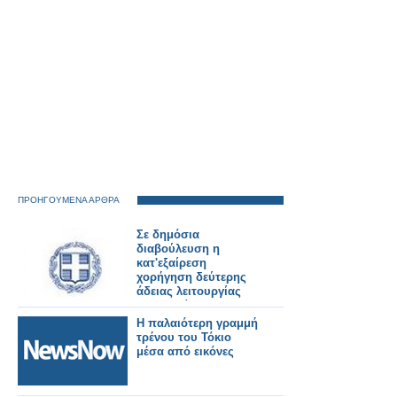
ΠΡΟΗΓΟΥΜΕΝΑ ΑΡΘΡΑ
Σε δημόσια
διαβούλευση η
κατ'εξαίρεση
χορήγηση δεύτερης
άδειας λειτουργίας
φαρμακείου σε
δημοτικές κοινότητες
Η παλαιότερη γραμμή
άνω των 1.500
τρένου του Τόκιο
κατοίκων
μέσα από εικόνες