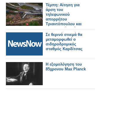
Τέμπη: Αίτηση για
άρση του
τηλεφωνικού
απορρήτου
Τριαντόπουλου και
Αγοραστού από τον
Νίκο Πλακιά
Σε θερινό σινεμά θα
μεταμορφωθεί ο
σιδηροδρομικός
σταθμός Καρδίτσας
Η εξομολόγηση του
85χρονου Max Planck