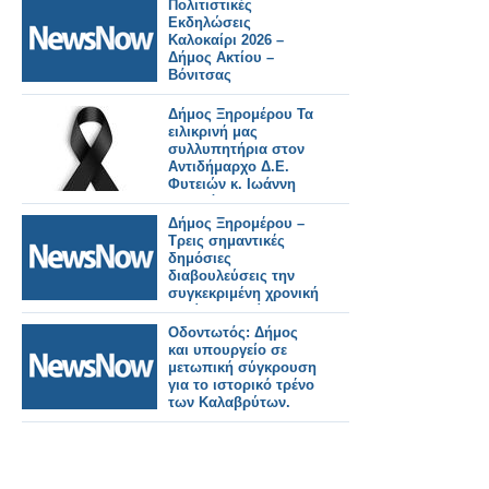
οδό Καλλιθέας"
Πολιτιστικές
Εκδηλώσεις
Καλοκαίρι 2026 –
Δήμος Ακτίου –
Βόνιτσας
Δήμος Ξηρομέρου Τα
ειλικρινή μας
συλλυπητήρια στον
Αντιδήμαρχο Δ.Ε.
Φυτειών κ. Ιωάννη
Φλωρόπουλο,
Δήμος Ξηρομέρου –
Τρεις σημαντικές
δημόσιες
διαβουλεύσεις την
συγκεκριμένη χρονική
περίοδο εξελίσσονται:
Τουρισμός, ΑΠΕ και
Οδοντωτός: Δήμος
Περιοχές Natura.
και υπουργείο σε
μετωπική σύγκρουση
για το ιστορικό τρένο
των Καλαβρύτων.