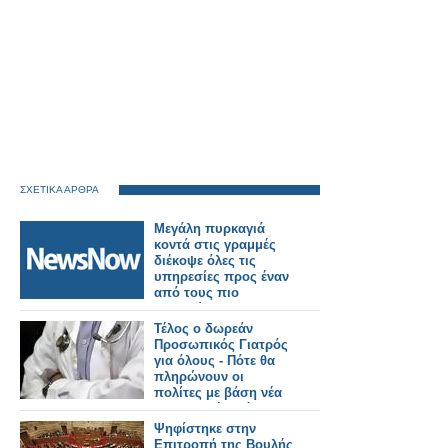
ΣΧΕΤΙΚΑ ΑΡΘΡΑ
Μεγάλη πυρκαγιά
κοντά στις γραμμές
διέκοψε όλες τις
υπηρεσίες προς έναν
από τους πιο
πολυσύχναστους
σιδηροδρομικούς
Τέλος ο δωρεάν
σταθμούς του
Προσωπικός Γιατρός
Λονδίνου.
για όλους - Πότε θα
πληρώνουν οι
πολίτες με βάση νέα
υπουργική απόφαση
Ψηφίστηκε στην
Επιτροπή της Βουλής