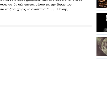
ωσιν αυτόν διά παντός μέσου εις την έδραν του
α να ζώσι χωρίς να σκάπτωσι." Εμμ. Ροΐδης