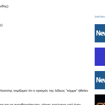
ίδης)
ΣΧΕΤΙΚΑ
ς)
 γλώσσης νομίζομεν ότι ο ορισμός της λέξεως “κόμμα” ήθελεν
 και να ανορθογράφωσιν, οίτινες ενούμενοι υπό έναν