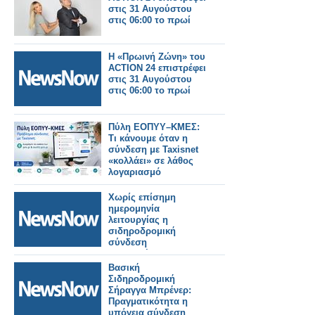
στις 31 Αυγούστου
στις 06:00 το πρωί
Η «Πρωινή Ζώνη» του
ACTION 24 επιστρέφει
στις 31 Αυγούστου
στις 06:00 το πρωί
Πύλη ΕΟΠΥΥ–ΚΜΕΣ:
Τι κάνουμε όταν η
σύνδεση με Taxisnet
«κολλάει» σε λάθος
λογαριασμό
Χωρίς επίσημη
ημερομηνία
λειτουργίας η
σιδηροδρομική
σύνδεση
Βουδαπέστης–
Βελιγραδίου.
Βασική
Σιδηροδρομική
Σήραγγα Μπρένερ:
Πραγματικότητα η
υπόγεια σύνδεση