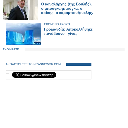
O καναλάρχης (της Βουλής),
ο μπούγκα-μπούγκα, ο
ασίκης, ο καραμπουζουκλής.
ΕΠΟΜΕΝΟ ΑΡΘΡΟ
Γροιλανδία: Αποκολλήθηκε
παγόβουνο - γίγας
ΣΧΟΛΙΑΣΤΕ
ΑΚΟΛΟΥΘΗΣΤΕ ΤΟ NEWSNOWGR.COM