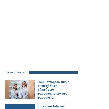
ΣΧΕΤΙΚΑ ΑΡΘΡΑ
ΠΦΣ: Υποχρεωτική η
απασχόληση
αδειούχων
φαρμακοποιών στα
φαρμακεία
πολυϊδιοκτησίας που
λειτουργούν με
Eurail και Interrail: