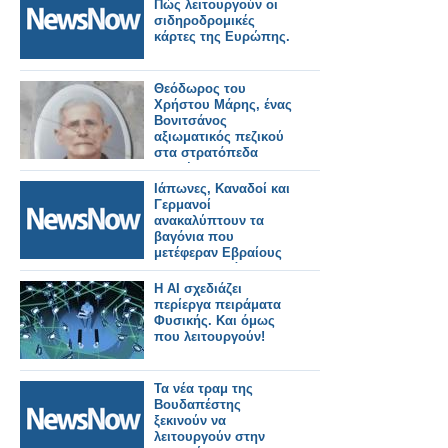
διευρυμένο ωράριο
Πώς λειτουργούν οι
σιδηροδρομικές
κάρτες της Ευρώπης.
Θεόδωρος του
Χρήστου Μάρης, ένας
Βονιτσάνος
αξιωματικός πεζικού
στα στρατόπεδα
συγκέντρωσης της
Ιταλίας’
Ιάπωνες, Καναδοί και
Γερμανοί
ανακαλύπτουν τα
βαγόνια που
μετέφεραν Εβραίους
στα ναζιστικά
στρατόπεδα
Η AI σχεδιάζει
εξόντωσης
περίεργα πειράματα
Φυσικής. Και όμως
που λειτουργούν!
Τα νέα τραμ της
Βουδαπέστης
ξεκινούν να
λειτουργούν στην