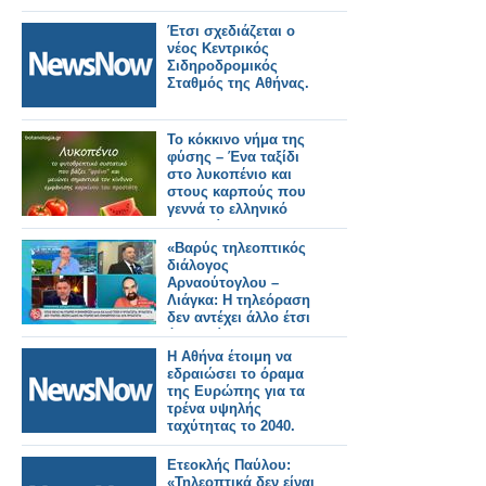
Έτσι σχεδιάζεται ο
νέος Κεντρικός
Σιδηροδρομικός
Σταθμός της Αθήνας.
Το κόκκινο νήμα της
φύσης – Ένα ταξίδι
στο λυκοπένιο και
στους καρπούς που
γεννά το ελληνικό
καλοκαίρι
«Βαρύς τηλεοπτικός
διάλογος
Αρναούτογλου –
Λιάγκα: Η τηλεόραση
δεν αντέχει άλλο έτσι
όπως είναι
Η Αθήνα έτοιμη να
εδραιώσει το όραμα
της Ευρώπης για τα
τρένα υψηλής
ταχύτητας το 2040.
Ετεοκλής Παύλου:
«Τηλεοπτικά δεν είναι