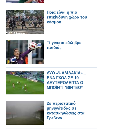
Ποια είναι η πιο
επικίνδυνη χώρα του
κόσμου
Τί γίνεται εδώ βρε
παιδιά;
ΔΥΟ «ΨΑΛΙΔΑΚΙΑ»...
ΕΝΑ ΓΚΟΛ ΣΕ 10
ΔΕΥΤΕΡΟΛΕΠΤΑ Ο
ΜΠΟΪΝΤ! *ΒΙΝΤΕΟ*
2ο περιστατικό
μηνιγγίτιδας σε
κατασκηνώσεις στα
Γρεβενά