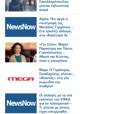
Σακελλαρόπουλου
γίνεται τηλεοπτική
σειρά
Alpha: Πιο αργά η
επιστροφή της
Ναταλίας Γερμανού –
Στο τραπέζι αλλαγές
στο «Καλύτερα δε
γίνεται»
«Για Σένα»: Μαρία
Παρασύρη και Τάσος
Γιαννόπουλος –
Αθηνά και Κώστας,
όταν η οικογένεια
γίνεται καταφύγιο
Mega: Ο Γεράσιμος
Σκιαδαρέσης γίνεται…
«Νταντάς» στη νέα
κωμωδία του
σταθμού
Οι αλλαγές με τη νέα
εγκύκλιο του ΕΦΚΑ
για τα πλασματικά –
Τι γίνεται με όσους
είχαν απορριφθεί.