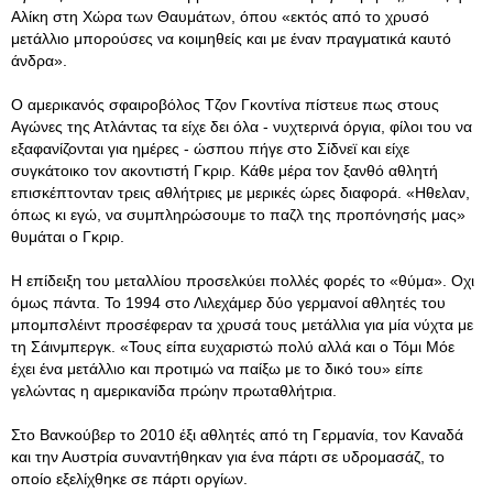
Αλίκη στη Χώρα των Θαυμάτων, όπου «εκτός από το χρυσό
μετάλλιο μπορούσες να κοιμηθείς και με έναν πραγματικά καυτό
άνδρα».
Ο αμερικανός σφαιροβόλος Τζον Γκοντίνα πίστευε πως στους
Αγώνες της Ατλάντας τα είχε δει όλα - νυχτερινά όργια, φίλοι του να
εξαφανίζονται για ημέρες - ώσπου πήγε στο Σίδνεϊ και είχε
συγκάτοικο τον ακοντιστή Γκριρ. Κάθε μέρα τον ξανθό αθλητή
επισκέπτονταν τρεις αθλήτριες με μερικές ώρες διαφορά. «Ηθελαν,
όπως κι εγώ, να συμπληρώσουμε το παζλ της προπόνησής μας»
θυμάται ο Γκριρ.
Η επίδειξη του μεταλλίου προσελκύει πολλές φορές το «θύμα». Οχι
όμως πάντα. Το 1994 στο Λιλεχάμερ δύο γερμανοί αθλητές του
μπομπσλέιντ προσέφεραν τα χρυσά τους μετάλλια για μία νύχτα με
τη Σάινμπεργκ. «Τους είπα ευχαριστώ πολύ αλλά και ο Τόμι Μόε
έχει ένα μετάλλιο και προτιμώ να παίξω με το δικό του» είπε
γελώντας η αμερικανίδα πρώην πρωταθλήτρια.
Στο Βανκούβερ το 2010 έξι αθλητές από τη Γερμανία, τον Καναδά
και την Αυστρία συναντήθηκαν για ένα πάρτι σε υδρομασάζ, το
οποίο εξελίχθηκε σε πάρτι οργίων.