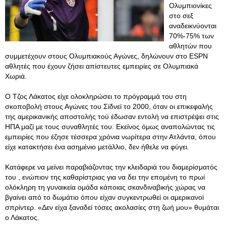
Ολυμπιονίκες
στο σεξ
αναδεικνύονται
70%-75% των
αθλητών που
συμμετέχουν στους Ολυμπιακούς Αγώνες, δηλώνουν στο ESPN
αθλητές που έχουν ζήσει απίστευτες εμπειρίες σε Ολυμπιακά
Χωριά.
Ο Τζος Λάκατος είχε ολοκληρώσει το πρόγραμμά του στη
σκοποβολή στους Αγώνες του Σίδνεϊ το 2000, όταν οι επικεφαλής
της αμερικανικής αποστολής τού έδωσαν εντολή να επιστρέψει στις
ΗΠΑ μαζί με τους συναθλητές του. Εκείνος όμως αναπολώντας τις
εμπειρίες που έζησε τέσσερα χρόνια νωρίτερα στην Ατλάντα, όπου
είχε κατακτήσει ένα ασημένιο μετάλλιο, δεν ήθελε να φύγει.
Κατάφερε να μείνει παραβιάζοντας την κλειδαριά του διαμερίσματός
του , ενώπιον της καθαρίστριας για να δει την επομένη το πρωί
ολόκληρη τη γυναικεία ομάδα κάποιας σκανδιναβικής χώρας να
βγαίνει από το δωμάτιο όπου είχαν συγκεντρωθεί οι αμερικανοί
σπρίντερ. «Δεν είχα ξαναδεί τόσες ακολασίες στη ζωή μου» θυμάται
ο Λάκατος.