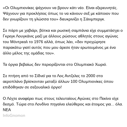
«Οι Ολυμπιονίκες ψάχνουν να βρουν κάτι νέο. Είναι εξερευνητές.
Ψάχνουν για προκλήσεις όπως το να κάνουν σεξ με κάποιον που
δεν γνωρίζουν τη γλώσσα του» διευκρινίζει η Σάινμπεργκ.
Σε πάρτι με χαβιάρι, βότκα και ρωσική σαμπάνια είχε συμμετάσχει ο
Γκρεγκ Λουγκάνις μαζί με άλλους ρώσους αθλητές στους αγώνες
του Μόντρεαλ το 1976 αλλά, όπως λέει, «δεν προχώρησε
παρακάτω γιατί αυτός που μου άρεσε ήταν ερωτευμένος με ένα
άλλο μέλος της ομάδας του».
Τα όργια βεβαίως δεν περιορίζονται στο Ολυμπιακό Χωριό.
Σε πτήση από το Σίδνεϊ για το Λος Αντζελες το 2000 στο
αεροπλάνο βρίσκονταν μεταξύ άλλων 100 Ολυμπιονίκες όπου
επιδόθηκαν σε σεξουαλικό όργιο!
Ο Λόχτε αναφέρει πως στους τελευταίους Αγώνες στο Πεκίνο είχε
δεσμό. Τώρα στο Λονδίνο πηγαίνει ελεύθερος και έτοιμος για... όλα.
ΝΕΑ
InfoGnomon