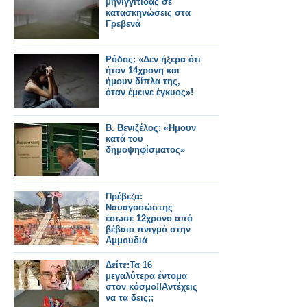
μηνιγγίτιδας σε
κατασκηνώσεις στα
Γρεβενά
Ρόδος: «Δεν ήξερα ότι
ήταν 14χρονη και
ήμουν δίπλα της,
όταν έμεινε έγκυος»!
Β. Βενιζέλος: «Ημουν
κατά του
δημοψηφίσματος»
Πρέβεζα:
Ναυαγοσώστης
έσωσε 12χρονο από
βέβαιο πνιγμό στην
Αμμουδιά
Δείτε:Τα 16
μεγαλύτερα έντομα
στον κόσμο!!Αντέχεις
να τα δεις;;