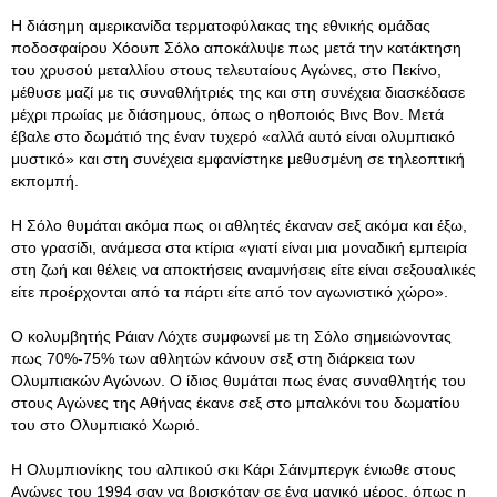
Η διάσημη αμερικανίδα τερματοφύλακας της εθνικής ομάδας
ποδοσφαίρου Χόουπ Σόλο αποκάλυψε πως μετά την κατάκτηση
του χρυσού μεταλλίου στους τελευταίους Αγώνες, στο Πεκίνο,
μέθυσε μαζί με τις συναθλήτριές της και στη συνέχεια διασκέδασε
μέχρι πρωίας με διάσημους, όπως ο ηθοποιός Βινς Βον. Μετά
έβαλε στο δωμάτιό της έναν τυχερό «αλλά αυτό είναι ολυμπιακό
μυστικό» και στη συνέχεια εμφανίστηκε μεθυσμένη σε τηλεοπτική
εκπομπή.
Η Σόλο θυμάται ακόμα πως οι αθλητές έκαναν σεξ ακόμα και έξω,
στο γρασίδι, ανάμεσα στα κτίρια «γιατί είναι μια μοναδική εμπειρία
στη ζωή και θέλεις να αποκτήσεις αναμνήσεις είτε είναι σεξουαλικές
είτε προέρχονται από τα πάρτι είτε από τον αγωνιστικό χώρο».
Ο κολυμβητής Ράιαν Λόχτε συμφωνεί με τη Σόλο σημειώνοντας
πως 70%-75% των αθλητών κάνουν σεξ στη διάρκεια των
Ολυμπιακών Αγώνων. Ο ίδιος θυμάται πως ένας συναθλητής του
στους Αγώνες της Αθήνας έκανε σεξ στο μπαλκόνι του δωματίου
του στο Ολυμπιακό Χωριό.
Η Ολυμπιονίκης του αλπικού σκι Κάρι Σάινμπεργκ ένιωθε στους
Αγώνες του 1994 σαν να βρισκόταν σε ένα μαγικό μέρος, όπως η