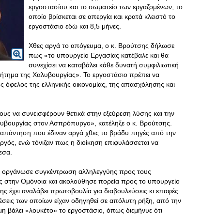
εργοστασίου και το σωματείο των εργαζομένων, το
οποίο βρίσκεται σε απεργία και κρατά κλειστό το
εργοστάσιο εδώ και 8,5 μήνες.
Χθες αργά το απόγευμα, ο κ. Βρούτσης δήλωσε
πως «το υπουργείο Εργασίας κατέβαλε και θα
συνεχίσει να καταβάλει κάθε δυνατή συμφιλιωτική
ζήτημα της Χαλυβουργίας». Το εργοστάσιο πρέπει να
ς όφελος της ελληνικής οικονομίας, της απασχόλησης και
ους να συνεισφέρουν θετικά στην εξεύρεση λύσης και την
λυβουργίας στον Ασπρόπυργο», κατέληξε ο κ. Βρούτσης.
 απάντηση που έδιναν αργά χθες το βράδυ πηγές από την
υργός, ενώ τόνιζαν πως η διοίκηση επιφυλάσσεται να
εσα.
Ε οργάνωσε συγκέντρωση αλληλεγγύης προς τους
ς στην Ομόνοια και ακολούθησε πορεία προς το υπουργείο
ης έχει αναλάβει πρωτοβουλία για διαβουλεύσεις κι επαφές
χέσεις των οποίων είχαν οδηγηθεί σε απόλυτη ρήξη, από την
η βάλει «λουκέτο» το εργοστάσιο, όπως διεμήνυε ότι