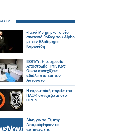
 ΑΡΘΡΑ
«Κενά Μνήμης»: Το νέο
σκοτεινό θρίλερ του Alpha
με τον Βλαδίμηρο
Κυριακίδη
ΕΟΠΥΥ: Η υπηρεσία
Αποστολής ΦΥΚ Κατ’
Οίκον συνεχίζεται
αδιάλειπτα και τον
Αύγουστο
Η ευρωπαϊκή πορεία του
ΠΑΟΚ συνεχίζεται στο
OPEN
Δίκη για τα Τέμπη:
Απορρίφθηκαν τα
αιτήματα της