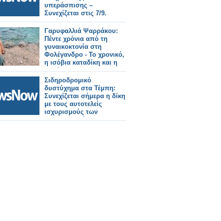
υπεράσπισης –
Συνεχίζεται στις 7/9.
Γαρυφαλλιά Ψαρράκου:
Πέντε χρόνια από τη
γυναικοκτονία στη
Φολέγανδρο - Το χρονικό,
η ισόβια καταδίκη και η
συζήτηση που
συνεχίζεται
Σιδηροδρομικό
δυστύχημα στα Τέμπη:
Συνεχίζεται σήμερα η δίκη
με τους αυτοτελείς
ισχυρισμούς των
κατηγορουμένων.