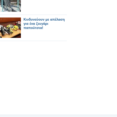
Κινδυνεύουν με απέλαση
για ένα ζευγάρι
παπούτσια!