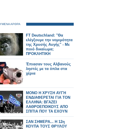
ΥΜΕΝΑ ΑΡΘΡΑ
FT Deutschland: "Θα
ελέγξουμε την νομιμότητα
της Χρυσής Αυγής" - Με
ποιό δικαίωμα;
ΠΡΟΚΛΗΤΙΚΗ
ΠΑΡΕΜΒΑΣΗ ΣΤΑ
ΕΣΩΤΕΡΙΚΑ ΤΗΣ
Έπιασαν τους Αλβανούς
ΠΑΤΡΙΔΑΣ ΜΑΣ ΑΠΟ ΤΟ
ληστές με τα όπλα στα
ΤΕΤΑΡΤΟ ΡΑΪΧ!
χέρια
ΜΟΝΟ Η ΧΡΥΣΗ ΑΥΓΗ
ΕΝΔΙΑΦΕΡΕΤΑΙ ΓΙΑ ΤΟΝ
ΕΛΛΗΝΑ: ΒΓΑΖΕΙ
ΛΑΘΡΟΕΠΟΙΚΟΥΣ ΑΠΟ
ΣΠΙΤΙΑ ΠΟΥ ΤΑ ΕΧΟΥΝ
ΚΑΤΑΛΑΒΕΙ ΜΕ ΤΟ ΕΤΣΙ
ΘΕΛΩ ΣΤΗ ΚΡΗΤΗ!
ΣΑΝ ΣΗΜΕΡΑ... Η 12η
ΚΟΥΠΑ ΤΟΥΣ ΘΡΥΛΟΥ