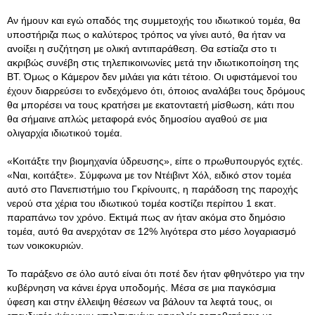
Αν ήμουν και εγώ οπαδός της συμμετοχής του ιδιωτικού τομέα, θα
υποστήριζα πως ο καλύτερος τρόπος να γίνει αυτό, θα ήταν να
ανοίξει η συζήτηση με ολική αντιπαράθεση. Θα εστίαζα στο τι
ακριβώς συνέβη στις τηλεπικοινωνίες μετά την ιδιωτικοποίηση της
BT. Όμως ο Κάμερον δεν μιλάει για κάτι τέτοιο. Οι υφιστάμενοί του
έχουν διαρρεύσει το ενδεχόμενο ότι, όποιος αναλάβει τους δρόμους
θα μπορέσει να τους κρατήσει με εκατονταετή μίσθωση, κάτι που
θα σήμαινε απλώς μεταφορά ενός δημοσίου αγαθού σε μια
ολιγαρχία ιδιωτικού τομέα.
«Κοιτάξτε την βιομηχανία ύδρευσης», είπε ο πρωθυπουργός εχτές.
«Ναι, κοιτάξτε». Σύμφωνα με τον Ντέιβιντ Χόλ, ειδικό στον τομέα
αυτό στο Πανεπιστήμιο του Γκρίνουιτς, η παράδοση της παροχής
νερού στα χέρια του ιδιωτικού τομέα κοστίζει περίπου 1 εκατ.
παραπάνω τον χρόνο. Εκτιμά πως αν ήταν ακόμα στο δημόσιο
τομέα, αυτό θα ανερχόταν σε 12% λιγότερα στο μέσο λογαριασμό
των νοικοκυριών.
Το παράξενο σε όλο αυτό είναι ότι ποτέ δεν ήταν φθηνότερο για την
κυβέρνηση να κάνει έργα υποδομής. Μέσα σε μια παγκόσμια
ύφεση και στην έλλειψη θέσεων να βάλουν τα λεφτά τους, οι