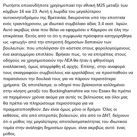
Ρωτήστε οποιονδήποτε χρησιμοποιεί την εθνική Μ25 μεταξύ των
κόμβων 16 και 23. Αυτή η λωρίδα του μεγαλύτερου
αυτοκινητοδρόμου της Βρετανίας διευρύνεται υπό την εποπτεία
ενός τριαντάχρονου, με ιδιωτικό συμβόλαιο αξίας 3,4 εκατ. λιρών.
Αυτό ακριβώς είναι που θέλει να εφαρμόσει ο Κάμερον σε όλη την
επικράτεια. Εκτός από το ότι η συμφωνία πρόσφατα κατηγορήθηκε
ως «φτωχή» από την επιτροπή δημοσίων δαπανών των
βουλευτών, που υπολόγισαν ότι κόστισε στους φορολογούμενους
ένα εκατομμύριο επιπλέον. Βρήκαν πως, το να επιτρέπεις στους
οδηγούς να χρησιμοποιούν την ΛΕΑ θα ήταν η φθηνότερη
εναλλακτική, όμως απερρίφθη εξ αρχής. Επίσης, στην αναφορά
τους σκιαγραφούν συμβούλους και εργολάβους να προσπαθούν να
παρατείνουν την δουλειά τους για να πάρουν περισσότερα
χρήματα. Ως αποτέλεσμα, οι οδηγοί που βρίσκονται κολλημένοι
στην κίνηση μεταξύ του Buckinghamshire και του Essex θα πρέπει
να περιμένουν χρόνια ακόμα για αυτές τις βελτιώσεις και όλοι μας
θα πρέπει να πληρώσουμε περισσότερα για να
πραγματοποιηθούν. Δεν είναι όμως μόνο οι δρόμοι. Όλες οι
εκθέσεις, είτε από επιτροπές βολευτών, είτε από το ΔΝΤ, δείχνουν
ότι ο μύθος της μεγαλύτερης αποτελεσματικότητας του ιδιωτικού
τομέα στην ανάληψη δημοσίων έργων, είναι ακριβώς αυτό: ένας
μύθος.