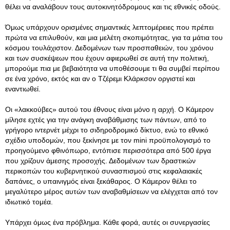
θέλει να αναλάβουν τους αυτοκινητόδρομους και τις εθνικές οδούς.
Όμως υπάρχουν ορισμένες σημαντικές λεπτομέρειες που πρέπει
πρώτα να επιλυθούν, και μια μελέτη σκοπιμότητας, για τα μάτια του
κόσμου τουλάχιστον. Δεδομένων των προσπαθειών, του χρόνου
και των συσκέψεων που έχουν αφιερωθεί σε αυτή την πολιτική,
μπορούμε πια με βεβαιότητα να υποθέσουμε τι θα συμβεί περίπου
σε ένα χρόνο, εκτός και αν ο Τζέρεμι Κλάρκσον οργιστεί και
εναντιωθεί.
Οι «λακκούβες» αυτού του έθνους είναι μόνο η αρχή. Ο Κάμερον
μίλησε εχτές για την ανάγκη αναβάθμισης των πάντων, από το
γρήγορο ιντερνέτ μέχρι το σιδηροδρομικό δίκτυο, ενώ το εθνικό
σχέδιο υποδομών, που ξεκίνησε με τον mini προϋπολογισμό το
προηγούμενο φθινόπωρο, εντόπισε περισσότερα από 500 έργα
που χρίζουν άμεσης προσοχής. Δεδομένων των δραστικών
περικοπών του κυβερνητικού συνασπισμού στις κεφαλαιακές
δαπάνες, ο υπαινιγμός είναι ξεκάθαρος. Ο Κάμερον θέλει το
μεγαλύτερο μέρος αυτών των αναβαθμίσεων να ελέγχεται από τον
ιδιωτικό τομέα.
Υπάρχει όμως ένα πρόβλημα. Κάθε φορά, αυτές οι συνεργασίες