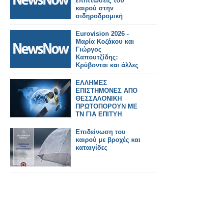
επιπτώσεις του
καιρού στην
σιδηροδρομική
κινητικότητα.
Eurovision 2026 -
Μαρία Κοζάκου και
Γιώργος
Καπουτζίδης:
Κρύβονται και άλλες
εκπλήξεις - Έχουν
φτιάξει ένα
ΕΛΛΗΜΕΣ
καταπληκτικό
ΕΠΙΣΤΗΜΟΝΕΣ ΑΠΟ
παραμύθι. Video
ΘΕΣΣΑΛΟΝΙΚΗ
game -
ΠΡΩΤΟΠΟΡΟΥΝ ΜΕ
ΤΝ ΓΙΑ ΕΠΙΤΥΗ
ΠΡΟΒΛΕΨΗ ΚΑΙΡΟΥ
Επιδείνωση του
καιρού με βροχές και
καταιγίδες