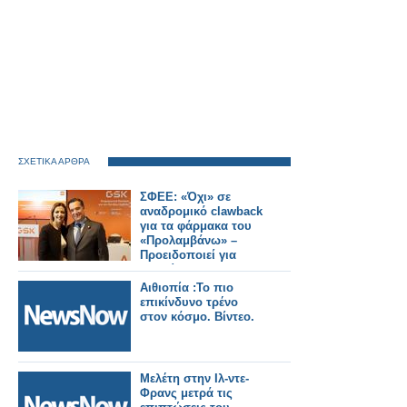
ΣΧΕΤΙΚΑ ΑΡΘΡΑ
ΣΦΕΕ: «Όχι» σε
αναδρομικό clawback
για τα φάρμακα του
«Προλαμβάνω» –
Προειδοποιεί για
«επικίνδυνο
προηγούμενο»
Αιθιοπία :Το πιο
επικίνδυνο τρένο
στον κόσμο. Βίντεο.
Μελέτη στην Ιλ-ντε-
Φρανς μετρά τις