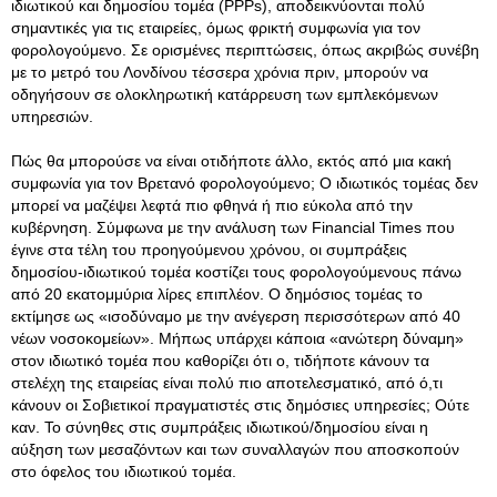
ιδιωτικού και δημοσίου τομέα (PPPs), αποδεικνύονται πολύ
σημαντικές για τις εταιρείες, όμως φρικτή συμφωνία για τον
φορολογούμενο. Σε ορισμένες περιπτώσεις, όπως ακριβώς συνέβη
με το μετρό του Λονδίνου τέσσερα χρόνια πριν, μπορούν να
οδηγήσουν σε ολοκληρωτική κατάρρευση των εμπλεκόμενων
υπηρεσιών.
Πώς θα μπορούσε να είναι οτιδήποτε άλλο, εκτός από μια κακή
συμφωνία για τον Βρετανό φορολογούμενο; Ο ιδιωτικός τομέας δεν
μπορεί να μαζέψει λεφτά πιο φθηνά ή πιο εύκολα από την
κυβέρνηση. Σύμφωνα με την ανάλυση των Financial Times που
έγινε στα τέλη του προηγούμενου χρόνου, οι συμπράξεις
δημοσίου-ιδιωτικού τομέα κοστίζει τους φορολογούμενους πάνω
από 20 εκατομμύρια λίρες επιπλέον. Ο δημόσιος τομέας το
εκτίμησε ως «ισοδύναμο με την ανέγερση περισσότερων από 40
νέων νοσοκομείων». Μήπως υπάρχει κάποια «ανώτερη δύναμη»
στον ιδιωτικό τομέα που καθορίζει ότι ο, τιδήποτε κάνουν τα
στελέχη της εταιρείας είναι πολύ πιο αποτελεσματικό, από ό,τι
κάνουν οι Σοβιετικοί πραγματιστές στις δημόσιες υπηρεσίες; Ούτε
καν. Το σύνηθες στις συμπράξεις ιδιωτικού/δημοσίου είναι η
αύξηση των μεσαζόντων και των συναλλαγών που αποσκοπούν
στο όφελος του ιδιωτικού τομέα.