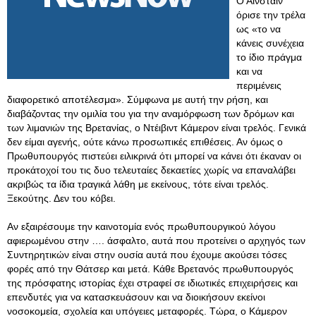
Ο Αϊνστάιν
όρισε την τρέλα
ως «το να
κάνεις συνέχεια
το ίδιο πράγμα
και να
περιμένεις
διαφορετικό αποτέλεσμα». Σύμφωνα με αυτή την ρήση, και
διαβάζοντας την ομιλία του για την αναμόρφωση των δρόμων και
των λιμανιών της Βρετανίας, ο Ντέιβιντ Κάμερον είναι τρελός. Γενικά
δεν είμαι αγενής, ούτε κάνω προσωπικές επιθέσεις. Αν όμως ο
Πρωθυπουργός πιστεύει ειλικρινά ότι μπορεί να κάνει ότι έκαναν οι
προκάτοχοί του τις δυο τελευταίες δεκαετίες χωρίς να επαναλάβει
ακριβώς τα ίδια τραγικά λάθη με εκείνους, τότε είναι τρελός.
Ξεκούτης. Δεν του κόβει.
Αν εξαιρέσουμε την καινοτομία ενός πρωθυπουργικού λόγου
αφιερωμένου στην …. άσφαλτο, αυτά που προτείνει ο αρχηγός των
Συντηρητικών είναι στην ουσία αυτά που έχουμε ακούσει τόσες
φορές από την Θάτσερ και μετά. Κάθε Βρετανός πρωθυπουργός
της πρόσφατης ιστορίας έχει στραφεί σε ιδιωτικές επιχειρήσεις και
επενδυτές για να κατασκευάσουν και να διοικήσουν εκείνοι
νοσοκομεία, σχολεία και υπόγειες μεταφορές. Τώρα, ο Κάμερον