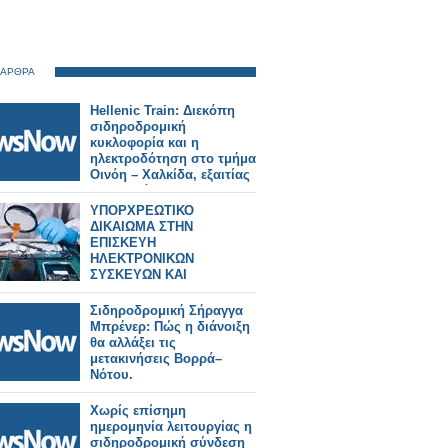
 ΑΡΘΡΑ
Hellenic Train: Διεκόπη
σιδηροδρομική
κυκλοφορία και η
ηλεκτροδότηση στο τμήμα
Οινόη – Χαλκίδα, εξαιτίας
πυρκαγιάς.
ΥΠΟΡΧΡΕΩΤΙΚΟ
ΔΙΚΑΙΩΜΑ ΣΤΗΝ
ΕΠΙΣΚΕΥΗ
ΗΛΕΚΤΡΟΝΙΚΩΝ
ΣΥΣΚΕΥΩΝ ΚΑΙ
SPARTPHONES ΣΤΗΝ
ΕΛΛΑΔΑ
Σιδηροδρομική Σήραγγα
Μπρένερ: Πώς η διάνοιξη
θα αλλάξει τις
μετακινήσεις Βορρά–
Νότου.
Χωρίς επίσημη
ημερομηνία λειτουργίας η
σιδηροδρομική σύνδεση