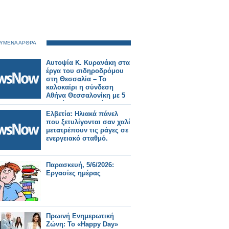
ΥΜΕΝΑ ΑΡΘΡΑ
Αυτοψία Κ. Κυρανάκη στα
έργα του σιδηροδρόμου
στη Θεσσαλία – Το
καλοκαίρι η σύνδεση
Αθήνα Θεσσαλονίκη με 5
δικλείδες ασφαλείας.
Ελβετία: Ηλιακά πάνελ
που ξετυλίγονται σαν χαλί
μετατρέπουν τις ράγες σε
ενεργειακό σταθμό.
Παρασκευή, 5/6/2026:
Εργασίες ημέρας
Πρωινή Ενημερωτική
Ζώνη: Το «Happy Day»