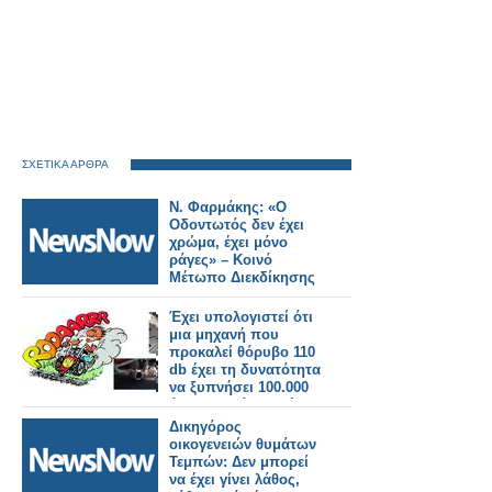
ΣΧΕΤΙΚΑ ΑΡΘΡΑ
Ν. Φαρμάκης: «Ο
Οδοντωτός δεν έχει
χρώμα, έχει μόνο
ράγες» – Κοινό
Μέτωπο Διεκδίκησης
Έχει υπολογιστεί ότι
μια μηχανή που
προκαλεί θόρυβο 110
db έχει τη δυνατότητα
να ξυπνήσει 100.000
άτομα περίπου μέχρι
να διασχίσει όλη την
Δικηγόρος
Πατησίων!
οικογενειών θυμάτων
Τεμπών: Δεν μπορεί
να έχει γίνει λάθος,