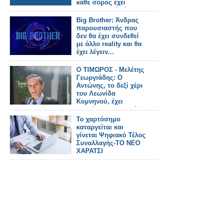
κάθε σορός έχει
ταυτοποιηθεί μέσω
DNA
Big Brother: Άνδρας
παρουσιαστής που
δεν θα έχει συνδεθεί
με άλλο reality και θα
έχει λέγειν...
Ο ΤΙΜΩΡΟΣ - Μελέτης
Γεωργιάδης: Ο
Αντώνης, το δεξί χέρι
του Λεωνίδα
Κομνηνού, έχει
τραβήξει τη σκανδάλη
και έχει κουκουλώσει
Το χαρτόσημο
σκάνδαλα !
καταργείται και
γίνεται Ψηφιακό Τέλος
Συναλλαγής-ΤΟ ΝΕΟ
ΧΑΡΑΤΣΙ