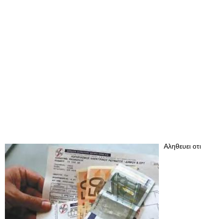
Αληθευει οτι