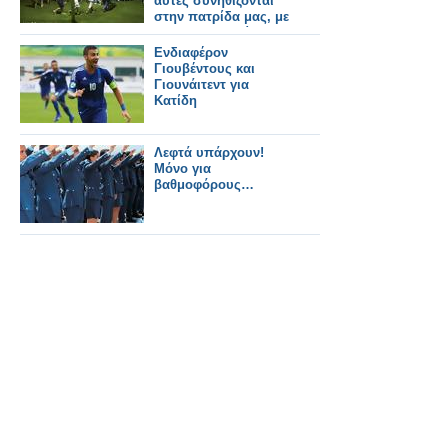
αυτές συνηθίζονται
στην πατρίδα μας, με
τον Μητροπολίτη
Μαντινείας και
Ενδιαφέρον
Κυνουρίας στην
Γιουβέντους και
Τρίπολη
Γιουνάιτεντ για
Κατίδη
Λεφτά υπάρχουν!
Μόνο για
βαθμοφόρους…