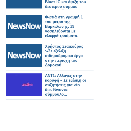
Blues IC και άφιξη του
δεύτερου συρμού
στην Ελλάδα.
Φωτιά στη γραμμή 1
του μετρό της
Βαρκελώνης: 39
νοσηλεύονται με
ελαφρά τραύματα.
Χρήστος Σταικούρας
:«Σε εξέλιξη
σιδηροδρομικά έργα
στην περιοχή του
Δομοκού
αποκατάστασης
Daniel 188 εκατ. ευρώ.
ΑΝΤ1: Αλλαγές στην
κορυφή – Σε εξέλιξη οι
συζητήσεις για νέο
διευθύνοντα
σύμβουλο...