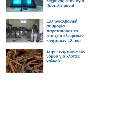
89χρονος στον Άγιο
Παντελεήμονα!
Ελληνοαλβανική
συμμορία
παραποιούσε τα
στοιχεία κλεμμένων
κινητήρων Ι.Χ. και
στη συνέχεια τα
πουλούσε.
Στην «τσιμπίδα» του
νόμου για κλοπές
χαλκού