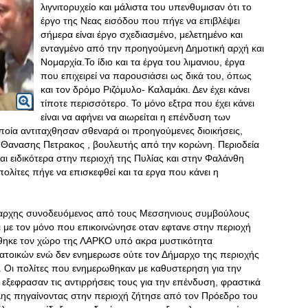
λιγνιτορυχείο και μάλιστα του υπενθυμισαν ότι το
έργο της Νεας εισόδου που πήγε να επιβλέψει
σήμερα είναι έργο σχεδιασμένο, μελετημένο και
ενταγμένο από την προηγούμενη Δημοτική αρχή και
Νομαρχία.Το ίδιο και τα έργα του λιμανιου, έργα
που επιχειρεί να παρουσιάσει ως δικά του, όπως
και τον δρόμο Ριζόμυλο- Καλαμάκι. Δεν έχει κάνει
τίποτε περισσότερο. Το μόνο εξτρα που έχει κάνει
είναι να αφήνει να αιωρείται η επένδυση των
οποία αντιταχθησαν σθεναρά οι προηγούμενες διοικήσεις,
 Θανασης Πετρακος , βουλευτής από την κορώνη. Περιοδεία
αι ειδικότερα στην περιοχή της Πυλίας και στην Φαλάνθη
ολίτες πήγε να επισκεφθεί και τα εργα που κάνει η
ειαρχης συνοδευόμενος από τους Μεσσηνιους συμβούλους
 με τον μόνο που επικοινώνησε οταν εφτανε στην περιοχή
θηκε τον χώρο της ΛΑΡΚΟ υπό ακρα μυστικότητα
τοικών ενώ δεν ενημερωσε ούτε τον Δήμαρχο της περιοχής
. Οι πολίτες που ενημερωθηκαν με καθυστερηση για την
εξεφρασαν τις αντιρρήσεις τους για την επένδυση, φραστικά
λης πηγαίνοντας στην περιοχή ζήτησε από τον Πρόεδρο του