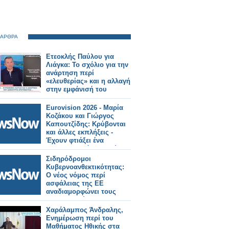
 ΑΡΘΡΑ
Ετεοκλής Παύλου για
Λιάγκα: Το σχόλιο για την
ανάρτηση περί
«ελευθερίας» και η αλλαγή
στην εμφάνισή του
Eurovision 2026 - Μαρία
Κοζάκου και Γιώργος
Καπουτζίδης: Κρύβονται
και άλλες εκπλήξεις -
Έχουν φτιάξει ένα
καταπληκτικό παραμύθι.
Video game -
Σιδηρόδρομοι
Κυβερνοανθεκτικότητας:
Ο νέος νόμος περί
ασφάλειας της ΕΕ
αναδιαμορφώνει τους
ευρωπαϊκούς
σιδηροδρόμους το 2026
Χαράλαμπος Άνδραλης,
Ενημέρωση περί του
Μαθήματος Ηθικής στα