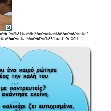
%80%ce%b1%cf%81%ce%b1%ce%bc%cf%8d%ce%b8%ce%b9-
%ce%ac%ce%bc%ce%bf%cf%85/#ixzz1pDxIO0I4