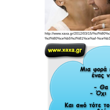
http://www.xaxa.gr/2012/03/15/%cf
%cf%80%ce%b5%cf%81%ce%af-%ce%b3