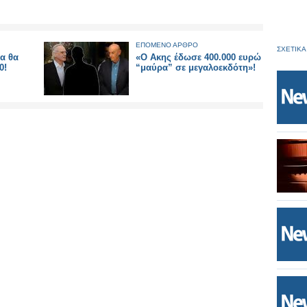
ΕΠΟΜΕΝΟ ΑΡΘΡΟ
ΣΧΕΤΙΚΑ
α θα
«Ο Ακης έδωσε 400.000 ευρώ
0!
“μαύρα” σε μεγαλοεκδότη»!