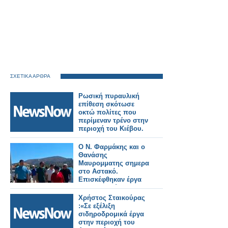
ΣΧΕΤΙΚΑ ΑΡΘΡΑ
Ρωσική πυραυλική
επίθεση σκότωσε
οκτώ πολίτες που
περίμεναν τρένο στην
περιοχή του Κιέβου.
Ο Ν. Φαρμάκης και ο
Θανάσης
Μαυρομματης σημερα
στο Αστακό.
Επισκέφθηκαν έργα
που εκτελούνται στην
περιοχή και
Χρήστος Σταικούρας
συναντήθηκαν με
:«Σε εξέλιξη
φορείς και πολίτες
σιδηροδρομικά έργα
(φωτο-βιντεο)
στην περιοχή του