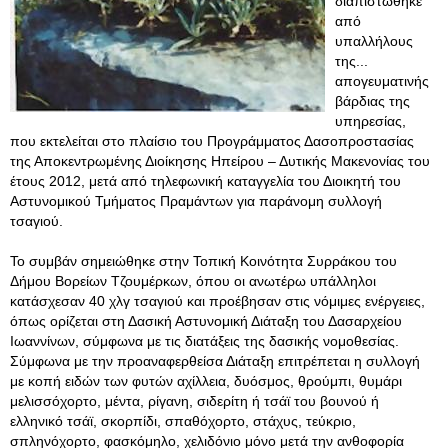
διαπιστώθηκε
από
υπαλλήλους
της...
απογευματινής
βάρδιας της
υπηρεσίας,
που εκτελείται στο πλαίσιο του Προγράμματος Δασοπροστασίας
της Αποκεντρωμένης Διοίκησης Ηπείρου – Δυτικής Μακενονίας του
έτους 2012, μετά από τηλεφωνική καταγγελία του Διοικητή του
Αστυνομικού Τμήματος Πραμάντων για παράνομη συλλογή
τσαγιού.
To συμβάν σημειώθηκε στην Τοπική Κοινότητα Συρράκου του
Δήμου Βορείων Τζουμέρκων, όπου οι ανωτέρω υπάλληλοι
κατάσχεσαν 40 χλγ τσαγιού και προέβησαν στις νόμιμες ενέργειες,
όπως ορίζεται στη Δασική Αστυνομική Διάταξη του Δασαρχείου
Ιωαννίνων, σύμφωνα με τις διατάξεις της δασικής νομοθεσίας.
Σύμφωνα με την προαναφερθείσα Διάταξη επιτρέπεται η συλλογή
με κοπή ειδών των φυτών αχίλλεια, δυόσμος, θρούμπι, θυμάρι
μελισσόχορτο, μέντα, ρίγανη, σιδερίτη ή τσάϊ του βουνού ή
ελληνικό τσάϊ, σκορπίδι, σπαθόχορτο, στάχυς, τεύκριο,
σπληνόχορτο, φασκόμηλο, χελιδόνιο μόνο μετά την ανθοφορία