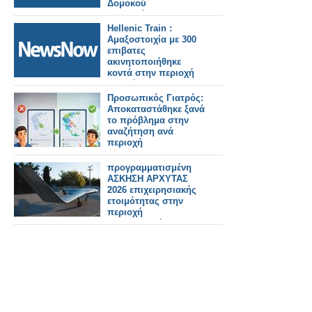
Δομοκού
αποκατάστασης
Daniel 188 εκατ. ευρώ.
Hellenic Train :
Αμαξοστοιχία με 300
επιβατες
ακινητοποιήθηκε
κοντά στην περιοχή
της σήραγγας
Όθρυος, λόγω
Προσωπικός Γιατρός:
τεχνικού
Αποκαταστάθηκε ξανά
προβλήματος.
το πρόβλημα στην
αναζήτηση ανά
περιοχή
προγραμματισμένη
ΑΣΚΗΣΗ ΑΡΧΥΤΑΣ
2026 επιχειρησιακής
ετοιμότητας στην
περιοχή
Μαυρομαντήλας
Πετρωτού Πατρών