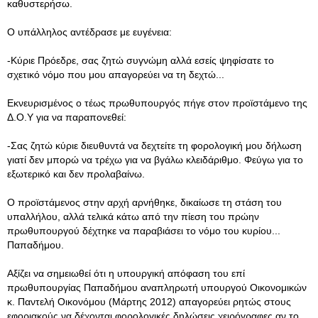
καθυστερήσω.
Ο υπάλληλος αντέδρασε με ευγένεια:
-Κύριε Πρόεδρε, σας ζητώ συγνώμη αλλά εσείς ψηφίσατε το
σχετικό νόμο που μου απαγορεύει να τη δεχτώ...
Εκνευρισμένος ο τέως πρωθυπουργός πήγε στον προϊστάμενο της
Δ.Ο.Υ για να παραπονεθεί:
-Σας ζητώ κύριε διευθυντά να δεχτείτε τη φορολογική μου δήλωση
γιατί δεν μπορώ να τρέχω για να βγάλω κλειδάριθμο. Φεύγω για το
εξωτερικό και δεν προλαβαίνω.
Ο προϊστάμενος στην αρχή αρνήθηκε, δικαίωσε τη στάση του
υπαλλήλου, αλλά τελικά κάτω από την πίεση του πρώην
πρωθυπουργού δέχτηκε να παραβιάσει το νόμο του κυρίου...
Παπαδήμου.
Αξίζει να σημειωθεί ότι η υπουργική απόφαση του επί
πρωθυπουργίας Παπαδήμου αναπληρωτή υπουργού Οικονομικών
κ. Παντελή Οικονόμου (Μάρτης 2012) απαγορεύει ρητώς στους
εφοριακούς να δέχονται φορολογικές δηλώσεις χειρόγραφες αν το