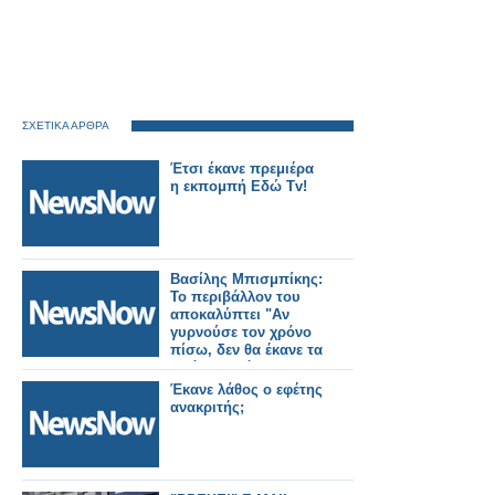
ΣΧΕΤΙΚΑ ΑΡΘΡΑ
Έτσι έκανε πρεμιέρα
η εκπομπή Εδώ Tv!
Βασίλης Μπισμπίκης:
Το περιβάλλον του
αποκαλύπτει "Αν
γυρνούσε τον χρόνο
πίσω, δεν θα έκανε τα
πράγματα όπως τα
έκανε
Έκανε λάθος ο εφέτης
ανακριτής;