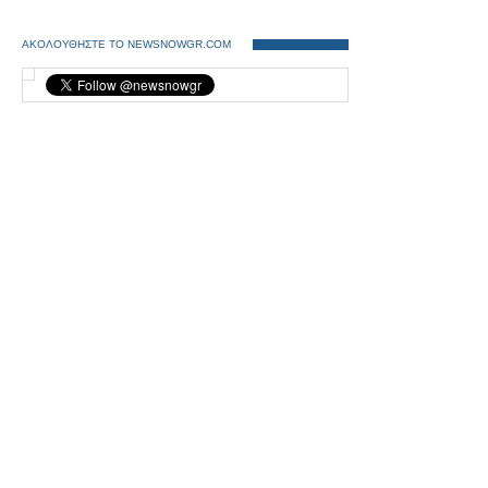
ΑΚΟΛΟΥΘΗΣΤΕ ΤΟ NEWSNOWGR.COM