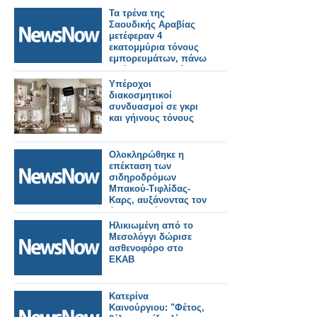
Τα τρένα της
Σαουδικής Αραβίας
μετέφεραν 4
εκατομμύρια τόνους
εμπορευμάτων, πάνω
από 45 εκατομμύρια
επιβάτες το πρώτο
Υπέροχοι
τρίμηνο του 2026.
διακοσμητικοί
συνδυασμοί σε γκρι
και γήινους τόνους
Ολοκληρώθηκε η
επέκταση των
σιδηροδρόμων
Μπακού-Τιφλίδας-
Καρς, αυξάνοντας τον
όγκο φορτίου σε 5
εκατομμύρια τόνους
Ηλικιωμένη από το
Μεσολόγγι δώρισε
ασθενοφόρο στο
ΕΚΑΒ
Κατερίνα
Καινούργιου: "Φέτος,