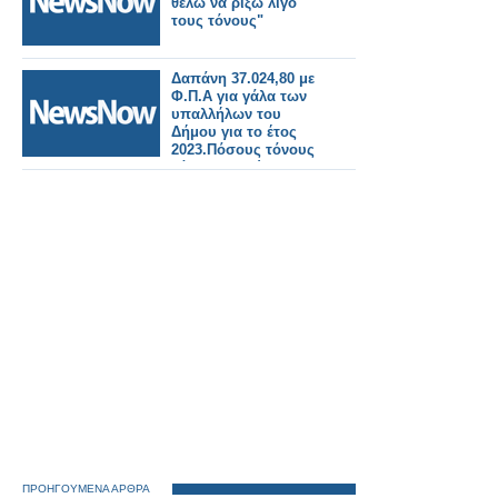
θέλω να ρίξω λίγο
τους τόνους"
Δαπάνη 37.024,80 με
Φ.Π.Α για γάλα των
υπαλλήλων του
Δήμου για το έτος
2023.Πόσους τόνους
γάλα θα πιούνε οι
υπάλληλοι.. Ζητείται
διαφάνεια.
Επικεφαλής της
μείζονος
Αντιπολίτευσης και
Δημοτικοί Σύμβουλοι
υπάρχουν στο Δήμο;
ΠΡΟΗΓΟΥΜΕΝΑ ΑΡΘΡΑ