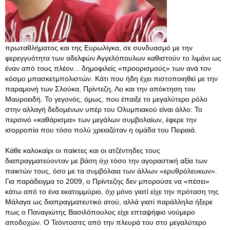
πρωταθλήματος και της Ευρωλίγκα, σε συνδυασμό με την
φερεγγυότητα των αδελφών Αγγελόπουλων καθιστούν το λιμάνι ως
έναν από τους πλέον... δημοφιλείς «προορισμούς» των ανά τον
κόσμο μπασκετμπολιστών. Κάτι που ήδη έχει πιστοποιηθεί με την
παραμονή των Σλούκα, Πρίντεζη, Λο και την απόκτηση του
Μαυροειδή. Το γεγονός, όμως, που έπαιξε το μεγαλύτερο ρόλο
στην αλλαγή δεδομένων υπέρ του Ολυμπιακού είναι άλλο: Το
περσινό «καθάρισμα» των μεγάλων συμβολαίων, έφερε την
ισορροπία που τόσο πολύ χρειαζόταν η ομάδα του Πειραιά.
Κάθε καλοκαίρι οι παίκτες και οι ατζέντηδες τους
διαπραγματεύονταν με βάση όχι τόσο την αγοραστική αξία των
παικτών τους, όσο με τα συμβόλαια των άλλων «ερυθρόλευκων».
Για παράδειγμα το 2009, ο Πρίντεζης δεν μπορούσε να «πέσει»
κάτω από το ένα εκατομμύριο, όχι μόνο γιατί είχε την πρόταση της
Μάλαγα ως διαπραγματευτικό ατού, αλλά γιατί παράλληλα ήξερε
πως ο Παναγιώτης Βασιλόπουλος είχε επταψήφιο νούμερο
αποδοχών
. Ο Τεόντοσιτς από την πλευρά του στο μεγαλύτερο