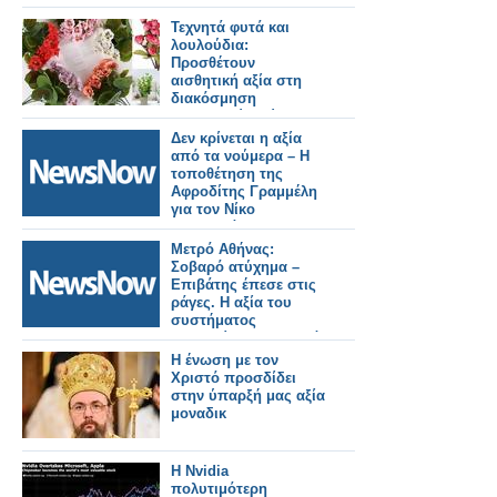
μακροπρόθεσμη αξία
στην οικονομία και
Τεχνητά φυτά και
τους πολίτες»
λουλούδια:
Προσθέτουν
αισθητική αξία στη
διακόσμηση
εσωτερικών χώρων;
Δεν κρίνεται η αξία
από τα νούμερα – Η
τοποθέτηση της
Αφροδίτης Γραμμέλη
για τον Νίκο
Μουτσινά
Μετρό Αθήνας:
Σοβαρό ατύχημα –
Επιβάτης έπεσε στις
ράγες. Η αξία του
συστήματος
ασφαλείας του Μετρό
Θεσσαλονίκης
Η ένωση με τον
Χριστό προσδίδει
στην ύπαρξή μας αξία
μοναδικ
Η Nvidia
πολυτιμότερη