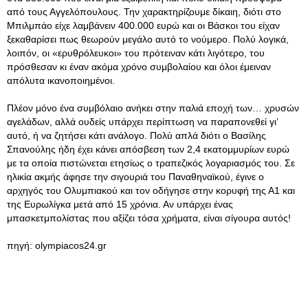
από τους Αγγελόπουλους. Την χαρακτηρίζουμε δίκαιη, διότι στο
Μπιλμπάο είχε λαμβάνειν 400.000 ευρώ και οι Βάσκοι του είχαν
ξεκαθαρίσει πως θεωρούν μεγάλο αυτό το νούμερο. Πολύ λογικά,
λοιπόν, οι «ερυθρόλευκοι» του πρότειναν κάτι λιγότερο, του
πρόσθεσαν κι έναν ακόμα χρόνο συμβολαίου και όλοι έμειναν
απόλυτα ικανοποιημένοι.
Πλέον μόνο ένα συμβόλαιο ανήκει στην παλιά εποχή των… χρυσών
αγελάδων, αλλά ουδείς υπάρχει περίπτωση να παραπονεθεί γι’
αυτό, ή να ζητήσει κάτι ανάλογο. Πολύ απλά διότι ο Βασίλης
Σπανούλης ήδη έχει κάνει απόσβεση των 2,4 εκατομμυρίων ευρώ
με τα οποία πιστώνεται ετησίως ο τραπεζικός λογαριασμός του. Σε
ηλικία ακμής άφησε την σιγουριά του Παναθηναϊκού, έγινε ο
αρχηγός του Ολυμπιακού και τον οδήγησε στην κορυφή της Α1 και
της Ευρωλίγκα μετά από 15 χρόνια. Αν υπάρχει ένας
μπασκετμπολίστας που αξίζει τόσα χρήματα, είναι σίγουρα αυτός!
πηγή: olympiacos24.gr