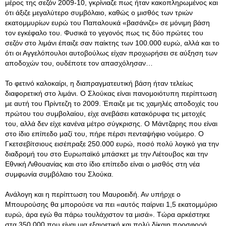
μέρος της σεζόν 2009-10, γκρίνιαζε πως ήταν κακοπληρωμένος και
ότι άξιζε μεγαλύτερο συμβόλαιο, καθώς ο μισθός των τριών
εκατομμυρίων ευρώ του Παπαλουκά «βασάνιζε» σε μόνιμη βάση
τον εγκέφαλο του. Φυσικά το γεγονός πως τις δύο πρώτες του
σεζόν στο λιμάνι έπαιζε σαν παίκτης των 100.000 ευρώ, αλλά και το
ότι οι Αγγελόπουλοι αυτοβούλως είχαν προχωρήσει σε αύξηση των
αποδοχών του, ουδέποτε τον απασχόλησαν…
Το φετινό καλοκαίρι, η διαπραγματευτική βάση ήταν τελείως
διαφορετική στο λιμάνι. Ο Σλούκας είναι πανομοιότυπη περίπτωση
με αυτή του Πρίντεζη το 2009. Έπαιζε με τις χαμηλές αποδοχές του
πρώτου του συμβολαίου, είχε ανεβάσει κατακόρυφα τις μετοχές
του, αλλά δεν είχε κανένα μέτρο σύγκρισης. Ο Μάντζαρης που είναι
στο ίδιο επίπεδο μαζί του, πήρε πέρσι πενταψήφιο νούμερο. Ο
Γκετσεβίτσιους εισέπραξε 250.000 ευρώ, ποσό πολύ λογικό για την
διαδρομή του στο Ευρωπαϊκό μπάσκετ με την Λιέτουβος και την
Εθνική Λιθουανίας και στο ίδιο επίπεδο είναι ο μισθός στη νέα
συμφωνία συμβόλαιο του Σλούκα.
Ανάλογη και η περίπτωση του Μαυροειδή. Αν υπήρχε ο
Μπουρούσης θα μπορούσε να πει «αυτός παίρνει 1,5 εκατομμύριο
ευρώ, άρα εγώ θα πάρω τουλάχιστον τα μισά». Τώρα αρκέστηκε
στα 350.000 που είναι μια εξαιρετική και πολύ δίκαιη προσφορά