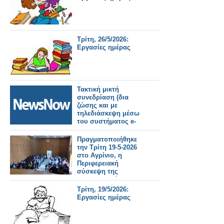
Τρίτη, 26/5/2026:
Εργασίες ημέρας
Τακτική μικτή
συνεδρίαση (δια
ζώσης και με
τηλεδιάσκεψη μέσω
του συστήματος e-
presence.gov.gr)
Δημοτικού
Πραγματοποιήθηκε
Συμβουλίου την Τρίτη
την Τρίτη 19-5-2026
26 Μαΐου στις 07:00
στο Αγρίνιο, η
μ.μ.
Περιφερειακή
σύσκεψη της
Συντονιστικής
Επιτροπής Αγώνα
Τρίτη, 19/5/2026:
(Σ.Ε.Α) των
Εργασίες ημέρας
συνταξιουχικων
οργανώσεων στην
αίθουσα τού ΕΚΑ