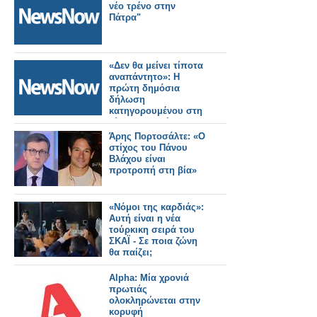
νέο τρένο στην
Πάτρα"
«Δεν θα μείνει τίποτα
αναπάντητο»: Η
πρώτη δημόσια
δήλωση
κατηγορουμένου στη
δίκη για τα Τέμπη .
Άρης Πορτοσάλτε: «Ο
στίχος του Πάνου
Βλάχου είναι
προτροπή στη βία»
«Νόμοι της καρδιάς»:
Αυτή είναι η νέα
τούρκικη σειρά του
ΣΚΑΪ - Σε ποια ζώνη
θα παίζει;
Alpha: Μία χρονιά
πρωτιάς
ολοκληρώνεται στην
κορυφή