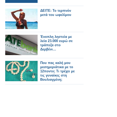
ΔΕΙΤΕ: Το τερπνόν
μετά του ωφελίμου
Ένοπλη ληστεία με
λεία 23.000 ευρώ σε
τράπεζα στο
Δερβένι…
Που πας καλή μου
μεσημεριάτικα με το
12ποντο; Τι τρέχει με
τις γυναίκες στη
Βουλιαγμένη;