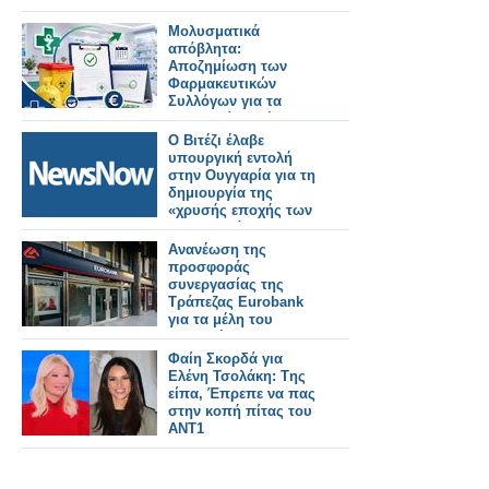
Μολυσματικά
απόβλητα:
Aποζημίωση των
Φαρμακευτικών
Συλλόγων για τα
φαρμακεία – μέλη
τους
Ο Βιτέζι έλαβε
υπουργική εντολή
στην Ουγγαρία για τη
δημιουργία της
«χρυσής εποχής των
σιδηροδρόμων»
Ανανέωση της
προσφοράς
συνεργασίας της
Τράπεζας Eurobank
για τα μέλη του
Πανελλήνιου
Φαρμακευτικού
Φαίη Σκορδά για
Συλλόγου για το έτος
Ελένη Τσολάκη: Tης
2026
είπα, Έπρεπε να πας
στην κοπή πίτας του
ΑΝΤ1