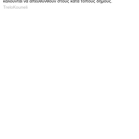
καλούνται να απευθυνθούν στους κατά τόπους δήμους.
TreloKouneli