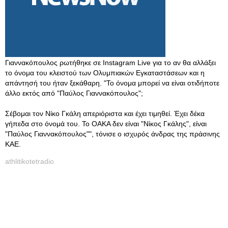
Γιαννακόπουλος ρωτήθηκε σε Instagram Live για το αν θα αλλάξει
το όνομα του κλειστού των Ολυμπιακών Εγκαταστάσεων και η
απάντησή του ήταν ξεκάθαρη. "Το όνομα μπορεί να είναι οτιδήποτε
άλλο εκτός από "Παύλος Γιαννακόπουλος";
Σέβομαι τον Νίκο Γκάλη απεριόριστα και έχει τιμηθεί. Έχει δέκα
γήπεδα στο όνομά του. Το ΟΑΚΑ δεν είναι "Νίκος Γκάλης", είναι
"Παύλος Γιαννακόπουλος"", τόνισε ο ισχυρός άνδρας της πράσινης
ΚΑΕ.
athlitikotetradio