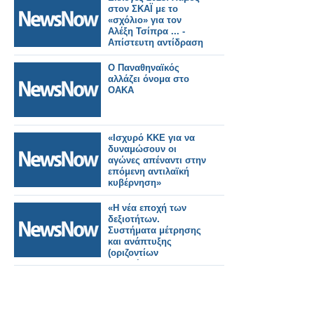
στον ΣΚΑΪ με το
«σχόλιο» για τον
Αλέξη Τσίπρα ... -
Απίστευτη αντίδραση
του ΣΥΡΙΖΑ
Ο Παναθηναϊκός
αλλάζει όνομα στο
ΟΑΚΑ
«Ισχυρό ΚΚΕ για να
δυναμώσουν οι
αγώνες απέναντι στην
επόμενη αντιλαϊκή
κυβέρνηση»
«Η νέα εποχή των
δεξιοτήτων.
Συστήματα μέτρησης
και ανάπτυξης
(οριζοντίων
δεξιοτήτων) στην
απαιτητική αγορά
εργασίας.»