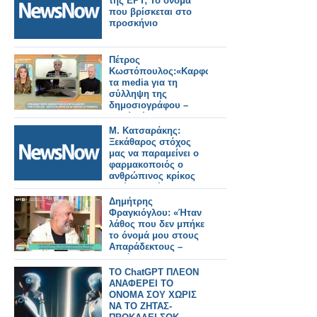
της ΕΡΤ; Το όνομα
που βρίσκεται στο
προσκήνιο
Πέτρος
Κωστόπουλος:«Καρφώνει»
τα media για τη
σύλληψη της
δημοσιογράφου –
«Εγώ θέλω να
ακούσω το όνομα,
Μ. Κατσαράκης:
μπορώ;»
Ξεκάθαρος στόχος
μας να παραμείνει ο
φαρμακοποιός ο
ανθρώπινος κρίκος
σε ένα ολοένα πιο
ψηφιακό σύστημα
Δημήτρης
υγείας
Φραγκιόγλου: «Ήταν
λάθος που δεν μπήκε
το όνομά μου στους
Απαράδεκτους –
Μετάνιωσα»
ΤΟ ChatGPT ΠΛΕΟΝ
ΑΝΑΦΕΡΕΙ ΤΟ
ΟΝΟΜΑ ΣΟΥ ΧΩΡΙΣ
ΝΑ ΤΟ ΖΗΤΑΣ-