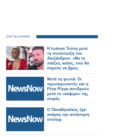
ΣΧΕΤΙΚΑ ΑΡΘΡΑ
Η Ιωάννα Τούνη μετά
τη συνέντευξη του
Αλεξάνδρου: «Να το
παίζεις καλός, ενώ θα
έπρεπε να βρεις
τρύπα να κρυφτείς
μετά τις πράξεις σου»
Μετά τη φωτιά: Οι
πρωταγωνιστές και η
Ρένα Ρίγγα αντιδρούν
μετά το «κόψιμο» της
σειράς
Ο Παναθηναϊκός έχει
ανάγκη την απόκτηση
στόπερ