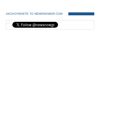
ΑΚΟΛΟΥΘΗΣΤΕ ΤΟ NEWSNOWGR.COM