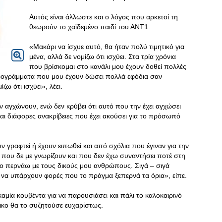
Αυτός είναι άλλωστε και ο λόγος που αρκετοί τη
θεωρούν το χαϊδεμένο παιδί του ΑΝΤ1.
«Μακάρι να ίσχυε αυτό, θα ήταν πολύ τιμητικό για
μένα, αλλά δε νομίζω ότι ισχύει. Στα τρία χρόνια
που βρίσκομαι στο κανάλι μου έχουν δοθεί πολλές
προγράμματα που μου έχουν δώσει πολλά εφόδια σαν
ζω ότι ισχύει», λέει.
την αγχώνουν, ενώ δεν κρύβει ότι αυτό που την έχει αγχώσει
ναι διάφορες ανακρίβειες που έχει ακούσει για το πρόσωπό
 γραφτεί ή έχουν ειπωθεί και από σχόλια που έγιναν για την
ου δε με γνωρίζουν και που δεν έχω συναντήσει ποτέ στη
ο περνάω με τους δικούς μου ανθρώπους. Σιγά – σιγά
 να υπάρχουν φορές που το πράγμα ξεπερνά τα όρια», είπε.
καμία κουβέντα για να παρουσιάσει και πάλι το καλοκαιρινό
κο θα το συζητούσε ευχαρίστως.