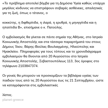
«Το πρόβλημα αποτελεί βόμβα για τη Δημόσια Υγεία καθώς υπάρχει
μεγάλος κίνδυνος να επιστρέψουν σοβαρές ασθένειες, απειλητικές
για τη ζωή, όπως ο τέτανος, ο
κοκκύτης, η διφθερίτιδα, η ιλαρά, η ερυθρά, η μηνιγγίτιδα και η
ηπατίτιδα Β», επισήμανε ο κ. Πατούλης.
Ο εμβολιασμός θα γίνεται σε πέντε σημεία της Αθήνας, στο Ιατρείο
Κοινωνικής Αποστολής και στα τέσσερα παραρτήματά του στους
Δήμους Ίλιου, Βάρης-Βούλας-Βουλιαγμένης, Ηλιούπολης και
Ηρακλείου. Πληροφορίες για τους τόπους και το χρονοδιάγραμμα
εμβολιασμών θα δίνονται από 20 Αυγούστου στο Ιατρείο
Κοινωνικής Αποστολής, Σεβαστουπόλεως 113, 3ος όροφος στο
τηλέφωνο 2103847374.
Οι γονείς θα μπορούν να προσκομίζουν τα βιβλιάρια υγείας των
παιδιών τους από τις 20 Αυγούστου έως τις 21 Σεπτεμβρίου, ώστε
να καταγράφονται στις εμβολιαστικές
λίστες.
planet-greece