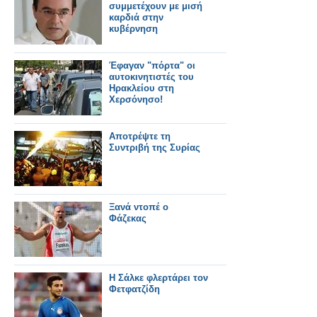
συμμετέχουν με μισή
καρδιά στην
κυβέρνηση
Έφαγαν "πόρτα" οι
αυτοκινητιστές του
Ηρακλείου στη
Χερσόνησο!
Αποτρέψτε τη
Συντριβή της Συρίας
Ξανά ντοπέ ο
Φάζεκας
Η Σάλκε φλερτάρει τον
Φετφατζίδη