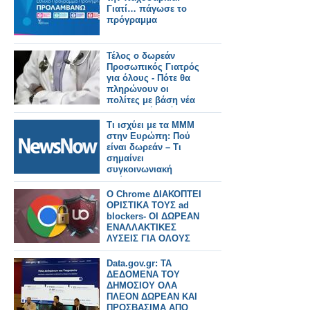
Γιατί… πάγωσε το
πρόγραμμα
Τέλος ο δωρεάν
Προσωπικός Γιατρός
για όλους - Πότε θα
πληρώνουν οι
πολίτες με βάση νέα
υπουργική απόφαση
Τι ισχύει με τα ΜΜΜ
στην Ευρώπη: Πού
είναι δωρεάν – Tι
σημαίνει
συγκοινωνιακή
φτώχεια.
Ο Chrome ΔΙΑΚΟΠΤΕΙ
ΟΡΙΣΤΙΚΑ ΤΟΥΣ ad
blockers- ΟΙ ΔΩΡΕΑΝ
ΕΝΑΛΛΑΚΤΙΚΕΣ
ΛΥΣΕΙΣ ΓΙΑ ΟΛΟΥΣ
Data.gov.gr: ΤΑ
ΔΕΔΟΜΕΝΑ ΤΟΥ
ΔΗΜΟΣΙΟΥ ΟΛΑ
ΠΛΕΟΝ ΔΩΡΕΑΝ ΚΑΙ
ΠΡΟΣΒΑΣΙΜΑ ΑΠΟ