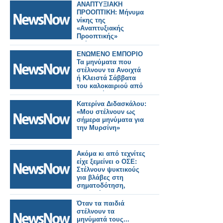
ΑΝΑΠΤΥΞΙΑΚΗ
ΠΡΟΟΠΤΙΚΗ: Μήνυμα
νίκης της
«Αναπτυξιακής
Προοπτικής»
στέλνουν οι
ετεροδημότες.
ΕΝΩΜΕΝΟ ΕΜΠΟΡΙΟ
Τα μηνύματα που
στέλνουν τα Ανοιχτά
ή Κλειστά Σάββατα
του καλοκαιριού από
το 2020 έως το 2023
Κατερίνα Διδασκάλου:
«Μου στέλνουν ως
σήμερα μηνύματα για
την Μυρσίνη»
Ακόμα κι από τεχνίτες
είχε ξεμείνει ο ΟΣΕ:
Στέλνουν ψυκτικούς
για βλάβες στη
σηματοδότηση,
καταγγέλλουν
εργαζόμενοι - Security
Όταν τα παιδιά
σε ρόλο... φυλάκων
στέλνουν τα
μηνύματά τους...