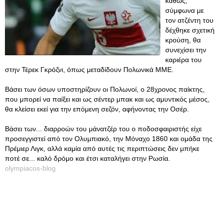
καθώς,
σύμφωνα με
τον ατζέντη του
δέχθηκε σχετική
κρούση, θα
συνεχίσει την
καριέρα του
στην Τέρεκ Γκρόζνι, όπως μεταδίδουν Πολωνικά ΜΜΕ.
Βάσει των όσων υποστηρίζουν οι Πολωνοί, ο 28χρονος παίκτης,
που μπορεί να παίξει και ως σέντερ μπακ και ως αμυντικός μέσος,
θα κλείσει εκεί για την επόμενη σεζόν, αφήνοντας την Οσέρ.
Βάσει των... διαρροών του μάνατζέρ του ο ποδοσφαιριστής είχε
προσεγγιστεί από τον Ολυμπιακό, την Μόναχο 1860 και ομάδα της
Πρέμιερ Λιγκ, αλλά καμία από αυτές τις περιπτώσεις δεν μπήκε
ποτέ σε... καλό δρόμο και έτσι καταλήγει στην Ρωσία.
olympiacos-blog