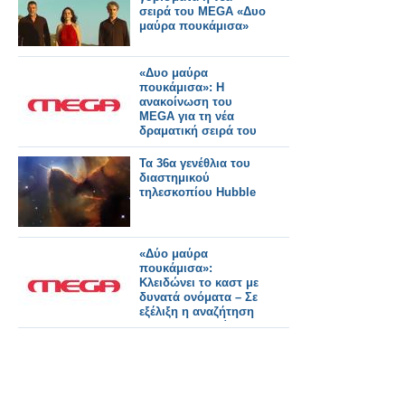
σειρά του MEGA «Δυο
μαύρα πουκάμισα»
«Δυο μαύρα
πουκάμισα»: Η
ανακοίνωση του
MEGA για τη νέα
δραματική σειρά του
Τα 36α γενέθλια του
διαστημικού
τηλεσκοπίου Hubble
«Δύο μαύρα
πουκάμισα»:
Κλειδώνει το καστ με
δυνατά ονόματα – Σε
εξέλιξη η αναζήτηση
της πρωταγωνίστριας