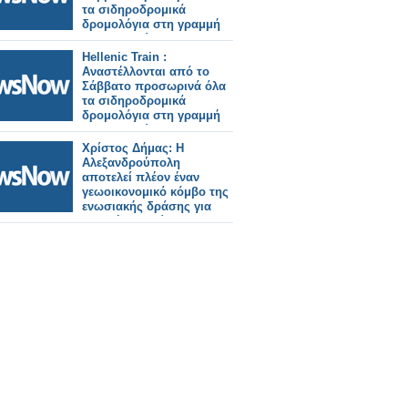
τα σιδηροδρομικά
δρομολόγια στη γραμμή
Αλεξανδρούπολη –
Ορμένιο .
Hellenic Train :
Αναστέλλονται από το
Σάββατο προσωρινά όλα
τα σιδηροδρομικά
δρομολόγια στη γραμμή
Αλεξανδρούπολη –
Ορμένιο .
Χρίστος Δήμας: Η
Αλεξανδρούπολη
αποτελεί πλέον έναν
γεωοικονομικό κόμβο της
ενωσιακής δράσης για
διαρκή ενοποίηση
δικτύων, υποδομών και
οικονομίας.