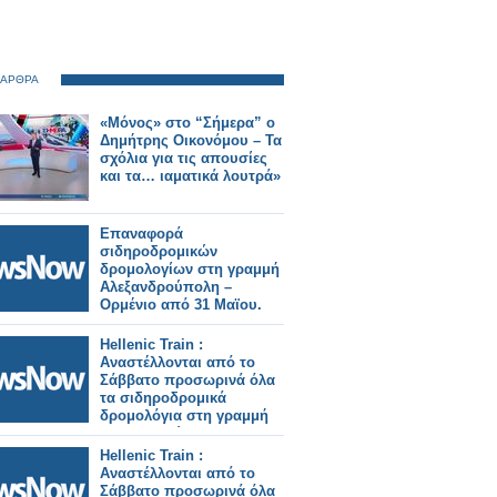
 ΑΡΘΡΑ
«Μόνος» στο “Σήμερα” ο
Δημήτρης Οικονόμου – Τα
σχόλια για τις απουσίες
και τα… ιαματικά λουτρά»
Επαναφορά
σιδηροδρομικών
δρομολογίων στη γραμμή
Αλεξανδρούπολη –
Ορμένιο από 31 Μαϊου.
Hellenic Train :
Αναστέλλονται από το
Σάββατο προσωρινά όλα
τα σιδηροδρομικά
δρομολόγια στη γραμμή
Αλεξανδρούπολη –
Ορμένιο .
Hellenic Train :
Αναστέλλονται από το
Σάββατο προσωρινά όλα