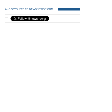
ΑΚΟΛΟΥΘΗΣΤΕ ΤΟ NEWSNOWGR.COM