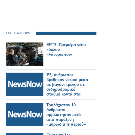
ΣΧΕΤΙΚΑ ΑΡΘΡΑ
ΕΡΤ3: Πρεμιέρα νέου
κύκλου –
«+άνθρωποι»
Έξι άνθρωποι
βρέθηκαν νεκροί μέσα
σε βαγόνι τρένου σε
σιδηροδρομικό
σταθμό κοντά στα
σύνορα Τέξας-
Μεξικού.
Τουλάχιστον 10
άνθρωποι
αρρώστησαν μετά
από παράξενη
«μυρωδιά πιπεριού»
μέσα σε κινούμενο
τρένο στην Ιαπωνία.