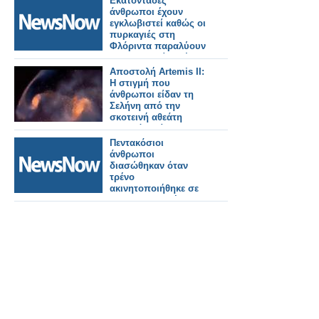
Εκατοντάδες
άνθρωποι έχουν
εγκλωβιστεί καθώς οι
πυρκαγιές στη
Φλόριντα παραλύουν
την υπηρεσία τρένων
της Amtrak.
Αποστολή Artemis II:
Η στιγμή που
άνθρωποι είδαν τη
Σελήνη από την
σκοτεινή αθεάτη
πλευρά – Βίντεο και
φωτό
Πεντακόσιοι
άνθρωποι
διασώθηκαν όταν
τρένο
ακινητοποιήθηκε σε
σιδηροδρομική
σήραγγα στην
Ελβετία