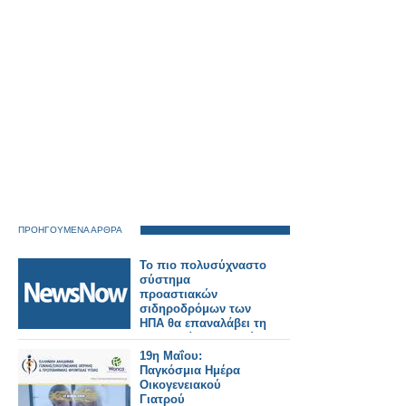
ΠΡΟΗΓΟΥΜΕΝΑ ΑΡΘΡΑ
Το πιο πολυσύχναστο
σύστημα
προαστιακών
σιδηροδρόμων των
ΗΠΑ θα επαναλάβει τη
λειτουργία του καθώς
επιτεύχθηκε
19η Μαΐου:
συμφωνία για τον
Παγκόσμια Ημέρα
τερματισμό της
Οικογενειακού
απεργίας.
Γιατρού