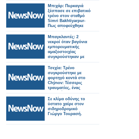
σιδηροδρομικούς
Μπιχάρ: Πυρκαγιά
σταθμούς του
ξέσπασε σε επιβατικό
Λονδίνου.
τρένο στον σταθμό
Simri Bakhtiyarpur-
Πως αποφεύχθηκε
τραγωδία.
Μπαγκλαντές: 2
νεκροί όταν βαγόνια
εμπορευματικής
αμαξοστοιχίας
συγκρούστηκαν με
οχήματα.
Τσεχία: Τρένο
συγκρούστηκε με
φορτηγό κοντά στο
Chýnov: Τέσσερις
τραυματίες, ένας
σοβαρά.
Σε κλίμα οδύνης το
ύστατο χαίρε στον
σιδηροδρομικό
Γιώργο Τουρασή.