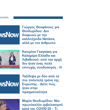
 ΑΡΘΡΑ
Γιώργος Θεοφάνους για
Θεοδωρίδου: Δεν
διαφωνώ με την
καλλιτέχνιδα Νατάσα,
αλλά με τον άνθρωπο
Κατερίνα Γκαγκάκη για
Καλημέρα Ελλάδα και
Λιβαθυνού: από την αρχή
δεν ήταν ένας πολύ
επιτυχής συνδυασμός - Η
Άννα ίσως δεν ήταν
έτοιμη
Ταξίδεψα με δύο από τα
πιο πολυτελή τρένα της
Ευρώπης - Δείτε πώς
ήταν στην
πραγματικότητα
Μαρία Θεοδωρίδου: Νέο
πρωτόκολλο εμβολιασμού
κατά της COVID-19 – Τι