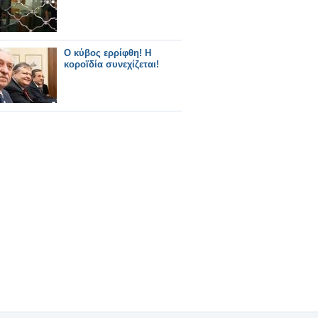
Ο κύβος ερρίφθη! Η
κοροϊδία συνεχίζεται!