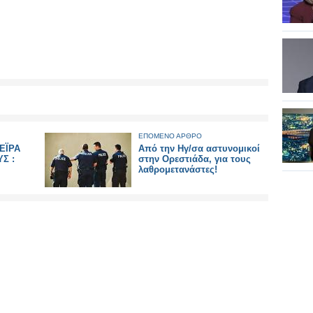
ΕΠΟΜΕΝΟ ΑΡΘΡΟ
ΕΪΡΑ
Aπό την Ηγ/σα αστυνομικοί
Σ :
στην Ορεστιάδα, για τους
λαθρομετανάστες!