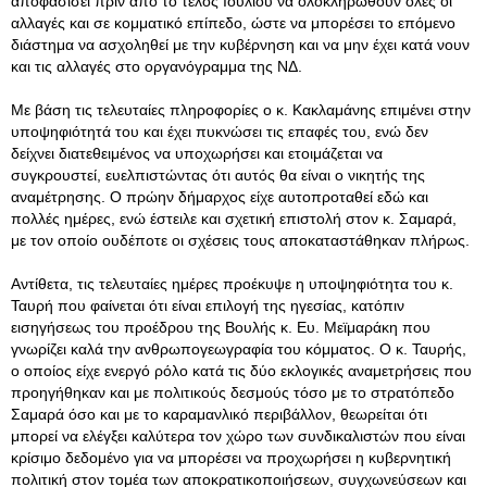
αποφασίσει πριν από το τέλος Ιουλίου να ολοκληρωθούν όλες οι
αλλαγές και σε κομματικό επίπεδο, ώστε να μπορέσει το επόμενο
διάστημα να ασχοληθεί με την κυβέρνηση και να μην έχει κατά νουν
και τις αλλαγές στο οργανόγραμμα της ΝΔ.
Με βάση τις τελευταίες πληροφορίες ο κ. Κακλαμάνης επιμένει στην
υποψηφιότητά του και έχει πυκνώσει τις επαφές του, ενώ δεν
δείχνει διατεθειμένος να υποχωρήσει και ετοιμάζεται να
συγκρουστεί, ευελπιστώντας ότι αυτός θα είναι ο νικητής της
αναμέτρησης. Ο πρώην δήμαρχος είχε αυτοπροταθεί εδώ και
πολλές ημέρες, ενώ έστειλε και σχετική επιστολή στον κ. Σαμαρά,
με τον οποίο ουδέποτε οι σχέσεις τους αποκαταστάθηκαν πλήρως.
Αντίθετα, τις τελευταίες ημέρες προέκυψε η υποψηφιότητα του κ.
Ταυρή που φαίνεται ότι είναι επιλογή της ηγεσίας, κατόπιν
εισηγήσεως του προέδρου της Βουλής κ. Ευ. Μεϊμαράκη που
γνωρίζει καλά την ανθρωπογεωγραφία του κόμματος. Ο κ. Ταυρής,
ο οποίος είχε ενεργό ρόλο κατά τις δύο εκλογικές αναμετρήσεις που
προηγήθηκαν και με πολιτικούς δεσμούς τόσο με το στρατόπεδο
Σαμαρά όσο και με το καραμανλικό περιβάλλον, θεωρείται ότι
μπορεί να ελέγξει καλύτερα τον χώρο των συνδικαλιστών που είναι
κρίσιμο δεδομένο για να μπορέσει να προχωρήσει η κυβερνητική
πολιτική στον τομέα των αποκρατικοποιήσεων, συγχωνεύσεων και