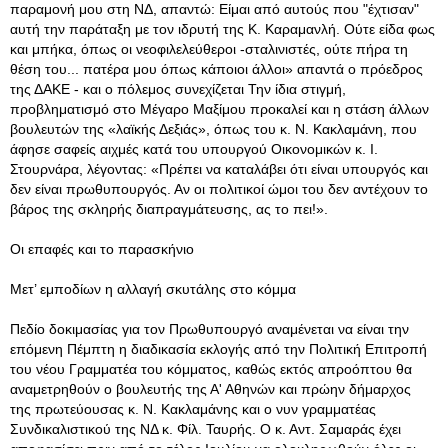
παραμονή μου στη ΝΔ, απαντώ: Είμαι από αυτούς που "έχτισαν"
αυτή την παράταξη με τον ιδρυτή της Κ. Καραμανλή. Ούτε είδα φως
και μπήκα, όπως οι νεοφιλελεύθεροι -σταλινιστές, ούτε πήρα τη
θέση του... πατέρα μου όπως κάποιοι άλλοι» απαντά ο πρόεδρος
της ΔΑΚΕ - και ο πόλεμος συνεχίζεται Την ίδια στιγμή,
προβληματισμό στο Μέγαρο Μαξίμου προκαλεί και η στάση άλλων
βουλευτών της «λαϊκής Δεξιάς», όπως του κ. Ν. Κακλαμάνη, που
άφησε σαφείς αιχμές κατά του υπουργού Οικονομικών κ. Ι.
Στουρνάρα, λέγοντας: «Πρέπει να καταλάβει ότι είναι υπουργός και
δεν είναι πρωθυπουργός. Αν οι πολιτικοί ώμοι του δεν αντέχουν το
βάρος της σκληρής διαπραγμάτευσης, ας το πει!».
Οι επαφές και το παρασκήνιο
Μετ’ εμποδίων η αλλαγή σκυτάλης στο κόμμα
Πεδίο δοκιμασίας για τον Πρωθυπουργό αναμένεται να είναι την
επόμενη Πέμπτη η διαδικασία εκλογής από την Πολιτική Επιτροπή
του νέου Γραμματέα του κόμματος, καθώς εκτός απροόπτου θα
αναμετρηθούν ο βουλευτής της Α' Αθηνών και πρώην δήμαρχος
της πρωτεύουσας κ. Ν. Κακλαμάνης και ο νυν γραμματέας
Συνδικαλιστικού της ΝΔ κ. Φίλ. Ταυρής. Ο κ. Αντ. Σαμαράς έχει