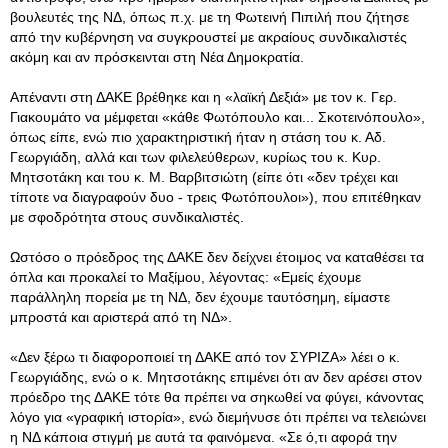
βουλευτές της ΝΔ, όπως π.χ. με τη Φωτεινή Πιπιλή που ζήτησε
από την κυβέρνηση να συγκρουστεί με ακραίους συνδικαλιστές
ακόμη και αν πρόσκεινται στη Νέα Δημοκρατία.
Απέναντι στη ΔΑΚΕ βρέθηκε και η «λαϊκή Δεξιά» με τον κ. Γερ.
Γιακουμάτο να μέμφεται «κάθε Φωτόπουλο και... Σκοτεινόπουλο»,
όπως είπε, ενώ πιο χαρακτηριστική ήταν η στάση του κ. Αδ.
Γεωργιάδη, αλλά και των φιλελεύθερων, κυρίως του κ. Κυρ.
Μητσοτάκη και του κ. Μ. Βαρβιτσιώτη (είπε ότι «δεν τρέχει και
τίποτε να διαγραφούν δυο - τρεις Φωτόπουλοι»), που επιτέθηκαν
με σφοδρότητα στους συνδικαλιστές.
Ωστόσο ο πρόεδρος της ΔΑΚΕ δεν δείχνει έτοιμος να καταθέσει τα
όπλα και προκαλεί το Μαξίμου, λέγοντας: «Εμείς έχουμε
παράλληλη πορεία με τη ΝΔ, δεν έχουμε ταυτόσημη, είμαστε
μπροστά και αριστερά από τη ΝΔ».
«Δεν ξέρω τι διαφοροποιεί τη ΔΑΚΕ από τον ΣΥΡΙΖΑ» λέει ο κ.
Γεωργιάδης, ενώ ο κ. Μητσοτάκης επιμένει ότι αν δεν αρέσει στον
πρόεδρο της ΔΑΚΕ τότε θα πρέπει να σηκωθεί να φύγει, κάνοντας
λόγο για «γραφική ιστορία», ενώ διεμήνυσε ότι πρέπει να τελειώνει
η ΝΔ κάποια στιγμή με αυτά τα φαινόμενα. «Σε ό,τι αφορά την