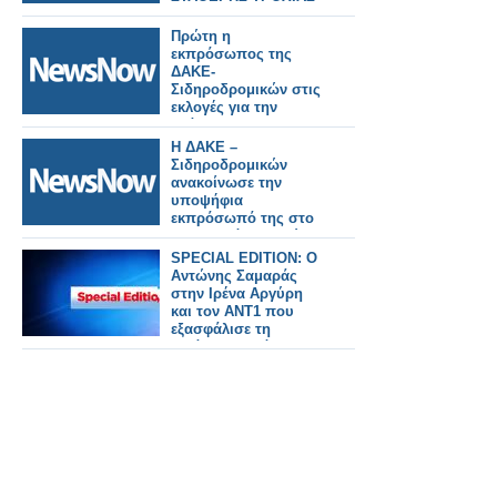
Πρώτη η
εκπρόσωπος της
ΔΑΚΕ-
Σιδηροδρομικών στις
εκλογές για την
ανάδειξη
εκπρόσωπου στο
Η ΔΑΚΕ –
Δ.Σ. του ΟΣΕ.
Σιδηροδρομικών
ανακοίνωσε την
υποψήφια
εκπρόσωπό της στο
διοικητικό συμβούλιο
του ΟΣΕ
SPECIAL EDITION: O
Αντώνης Σαμαράς
στην Ιρένα Αργύρη
και τον ΑΝΤ1 που
εξασφάλισε τη
μετάδοση - Πότε θα
προβληθεί;