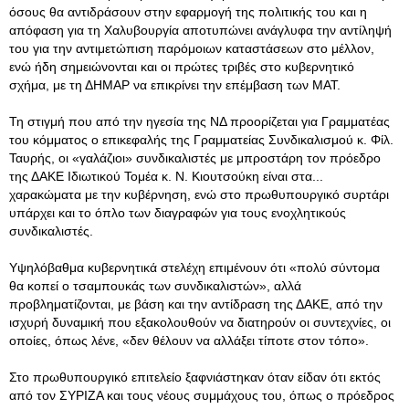
όσους θα αντιδράσουν στην εφαρμογή της πολιτικής του και η
απόφαση για τη Χαλυβουργία αποτυπώνει ανάγλυφα την αντίληψή
του για την αντιμετώπιση παρόμοιων καταστάσεων στο μέλλον,
ενώ ήδη σημειώνονται και οι πρώτες τριβές στο κυβερνητικό
σχήμα, με τη ΔΗΜΑΡ να επικρίνει την επέμβαση των ΜΑΤ.
Τη στιγμή που από την ηγεσία της ΝΔ προορίζεται για Γραμματέας
του κόμματος ο επικεφαλής της Γραμματείας Συνδικαλισμού κ. Φίλ.
Ταυρής, οι «γαλάζιοι» συνδικαλιστές με μπροστάρη τον πρόεδρο
της ΔΑΚΕ Ιδιωτικού Τομέα κ. Ν. Κιουτσούκη είναι στα...
χαρακώματα με την κυβέρνηση, ενώ στο πρωθυπουργικό συρτάρι
υπάρχει και το όπλο των διαγραφών για τους ενοχλητικούς
συνδικαλιστές.
Υψηλόβαθμα κυβερνητικά στελέχη επιμένουν ότι «πολύ σύντομα
θα κοπεί ο τσαμπουκάς των συνδικαλιστών», αλλά
προβληματίζονται, με βάση και την αντίδραση της ΔΑΚΕ, από την
ισχυρή δυναμική που εξακολουθούν να διατηρούν οι συντεχνίες, οι
οποίες, όπως λένε, «δεν θέλουν να αλλάξει τίποτε στον τόπο».
Στο πρωθυπουργικό επιτελείο ξαφνιάστηκαν όταν είδαν ότι εκτός
από τον ΣΥΡΙΖΑ και τους νέους συμμάχους του, όπως ο πρόεδρος