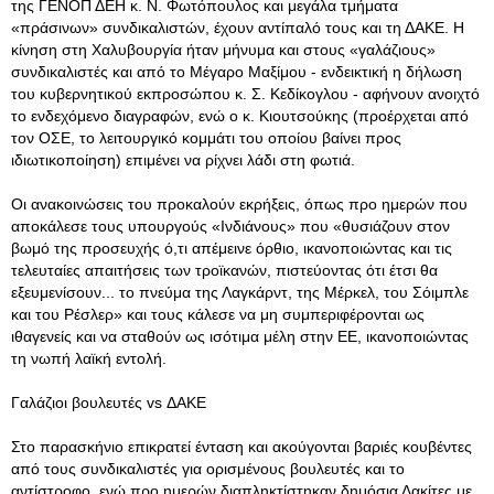
της ΓΕΝΟΠ ΔΕΗ κ. Ν. Φωτόπουλος και μεγάλα τμήματα
«πράσινων» συνδικαλιστών, έχουν αντίπαλό τους και τη ΔΑΚΕ. Η
κίνηση στη Χαλυβουργία ήταν μήνυμα και στους «γαλάζιους»
συνδικαλιστές και από το Μέγαρο Μαξίμου - ενδεικτική η δήλωση
του κυβερνητικού εκπροσώπου κ. Σ. Κεδίκογλου - αφήνουν ανοιχτό
το ενδεχόμενο διαγραφών, ενώ ο κ. Κιουτσούκης (προέρχεται από
τον ΟΣΕ, το λειτουργικό κομμάτι του οποίου βαίνει προς
ιδιωτικοποίηση) επιμένει να ρίχνει λάδι στη φωτιά.
Οι ανακοινώσεις του προκαλούν εκρήξεις, όπως προ ημερών που
αποκάλεσε τους υπουργούς «Ινδιάνους» που «θυσιάζουν στον
βωμό της προσευχής ό,τι απέμεινε όρθιο, ικανοποιώντας και τις
τελευταίες απαιτήσεις των τροϊκανών, πιστεύοντας ότι έτσι θα
εξευμενίσουν... το πνεύμα της Λαγκάρντ, της Μέρκελ, του Σόιμπλε
και του Ρέσλερ» και τους κάλεσε να μη συμπεριφέρονται ως
ιθαγενείς και να σταθούν ως ισότιμα μέλη στην ΕΕ, ικανοποιώντας
τη νωπή λαϊκή εντολή.
Γαλάζιοι βουλευτές vs ΔΑΚΕ
Στο παρασκήνιο επικρατεί ένταση και ακούγονται βαριές κουβέντες
από τους συνδικαλιστές για ορισμένους βουλευτές και το
αντίστροφο, ενώ προ ημερών διαπληκτίστηκαν δημόσια Δακίτες με