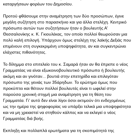
καταργήσεων φορέων του Δημοσίου.
Προτού φθάσουμε στην αναμέτρηση των δύο προσώπων, έγινε
μεγάλη συζήτηση στο παρασκήνιο και για άλλα στελέχη. Κεντρικό
πρόσωπο αυτών των συζητήσεων ήταν ο βουλευτής Α'
Θεσσαλονίκης κ. Κ. Γκιουλέκας, τον οποίο πολλοί θεωρούσαν μια
πολύ καλή επιλογή. Υπάρχουν όμως στελέχη της λαϊκής Δεξιάς που
επιμένουν στη συγκεκριμένη υποψηφιότητα, αν και συγκεντρώνει
ελάχιστες πιθανότητες.
Το δίλημμα στο επιτελείο του κ. Σαμαρά ήταν αν θα έπρεπε ο νέος
Γραμματέας να είναι εξωκοινοβουλευτικό πρόσωπο ή βουλευτής
ακόμη και αν γινόταν... βουτιά στην επετηρίδα και επιλεγόταν
πρόσωπο της γενιάς των 35άρηδων. Το ερώτημα όμως που
προκύπτει και θέτουν πολλοί βουλευτές είναι τι ωφελεί στην
παρούσα χρονική στιγμή μια αναμέτρηση για τη θέση του
Γραμματέα. Γι' αυτό δεν είναι λίγοι όσοι εκτιμούν ότι ενδεχομένως
ως την ημέρα της ψηφοφορίας να υπάρξει τελικά μια υποψηφιότητα
και να μη χρειαστεί να στηθούν κάλπες και να εκλεγεί ο νέος
Γραμματέας διά βοής.
Εκπληξη και πολλαπλά ερωτήματα για τη σκοπιμότητά της