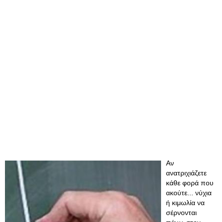
Αν
ανατριχιάζετε
κάθε φορά που
ακούτε... νύχια
ή κιμωλία να
σέρνονται