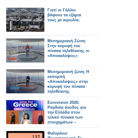
Γιατί οι Γάλλοι
βάφουν τα τζάμια
τους με κιμωλία;
Μεσημεριανή Ζώνη:
Στην κορυφή του
πίνακα τηλεθέασης οι
«Αποκαλύψεις»
Μεσημεριανή ζώνη: Η
εκπομπή
«Αποκαλύψεις» στην
κορυφή του πίνακα
τηλεθέασης
Eurovision 2026:
Ραγδαία άνοδος για
την Ελλάδα στον
τελικό πίνακα των
στοιχημάτων –
Σταθερά μέσα στα
φαβορί
Φαϊνμάνιο