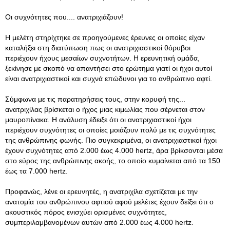
Οι συχνότητες που.... ανατριχιάζουν!
Η μελέτη στηρίχτηκε σε προηγούμενες έρευνες οι οποίες είχαν
καταλήξει στη διατύπωση πως οι ανατριχιαστικοί θόρυβοι
περιέχουν ήχους μεσαίων συχνοτήτων. Η ερευνητική ομάδα,
ξεκίνησε με σκοπό να απαντήσει στο ερώτημα γιατί οι ήχοι αυτοί
είναι ανατριχιαστικοί και συχνά επώδυνοι για το ανθρώπινο αφτί.
Σύμφωνα με τις παρατηρήσεις τους, στην κορυφή της...
ανατριχίλας βρίσκεται ο ήχος μιας κιμωλίας που σέρνεται στον
μαυροπίνακα. Η ανάλυση έδειξε ότι οι ανατριχιαστικοί ήχοι
περιέχουν συχνότητες οι οποίες μοιάζουν πολύ με τις συχνότητες
της ανθρώπινης φωνής. Πιο συγκεκριμένα, οι ανατριχιαστικοί ήχοι
έχουν συχνότητες από 2.000 έως 4.000 hertz, άρα βρίκσονται μέσα
στο εύρος της ανθρώπινης ακοής, το οποίο κυμαίνεται από τα 150
έως τα 7.000 hertz.
Προφανώς, λένε οι ερευνητές, η ανατριχίλα σχετίζεται με την
ανατομία του ανθρώπινου αφτιού αφού μελέτες έχουν δείξει ότι ο
ακουστικός πόρος ενισχύει ορισμένες συχνότητες,
συμπεριλαμβανομένων αυτών από 2.000 έως 4.000 hertz.