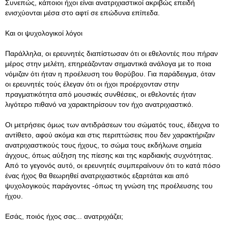
Συνεπώς, κάποιοι ήχοι είναι ανατριχιαστικοί ακριβώς επειδή
ενισχύονται μέσα στο αφτί σε επώδυνα επίπεδα.
Και οι ψυχολογικοί λόγοι
Παράλληλα, οι ερευνητές διαπίστωσαν ότι οι εθελοντές που πήραν
μέρος στην μελέτη, επηρεάζονταν σημαντικά ανάλογα με το ποια
νόμιζαν ότι ήταν η προέλευση του θορύβου. Για παράδειγμα, όταν
οι ερευνητές τούς έλεγαν ότι οι ήχοι προέρχονταν στην
πραγματικότητα από μουσικές συνθέσεις, οι εθελοντές ήταν
λιγότερο πιθανό να χαρακτηρίσουν τον ήχο ανατριχιαστικό.
Οι μετρήσεις όμως των αντιδράσεων του σώματός τους, έδειχνα το
αντίθετο, αφού ακόμα και στις περιπτώσεις που δεν χαρακτήριζαν
ανατριχιαστικούς τους ήχους, το σώμα τους εκδήλωνε σημεία
άγχους, όπως αύξηση της πίεσης και της καρδιακής συχνότητας.
Από το γεγονός αυτό, οι ερευνητές συμπεραίνουν ότι το κατά πόσο
ένας ήχος θα θεωρηθεί ανατριχιαστικός εξαρτάται και από
ψυχολογικούς παράγοντες -όπως τη γνώση της προέλευσης του
ήχου.
Εσάς, ποιός ήχος σας... ανατριχιάζει;