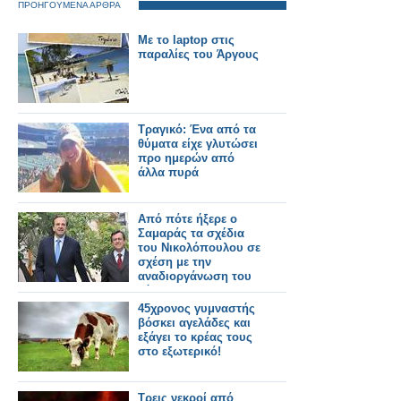
ΠΡΟΗΓΟΥΜΕΝΑ ΑΡΘΡΑ
Με το laptop στις
παραλίες του Άργους
Τραγικό: Ένα από τα
θύματα είχε γλυτώσει
προ ημερών από
άλλα πυρά
Από πότε ήξερε ο
Σαμαράς τα σχέδια
του Νικολόπουλου σε
σχέση με την
αναδιοργάνωση του
κόμματος;
45χρονος γυμναστής
βόσκει αγελάδες και
εξάγει το κρέας τους
στο εξωτερικό!
Τρεις νεκροί από