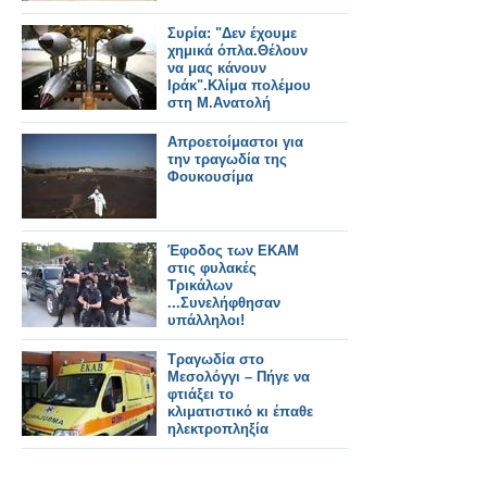
Συρία: "Δεν έχουμε
χημικά όπλα.Θέλουν
να μας κάνουν
Ιράκ".Κλίμα πολέμου
στη Μ.Ανατολή
Απροετοίμαστοι για
την τραγωδία της
Φουκουσίμα
Έφοδος των ΕΚΑΜ
στις φυλακές
Τρικάλων
...Συνελήφθησαν
υπάλληλοι!
Τραγωδία στο
Μεσολόγγι – Πήγε να
φτιάξει το
κλιματιστικό κι έπαθε
ηλεκτροπληξία