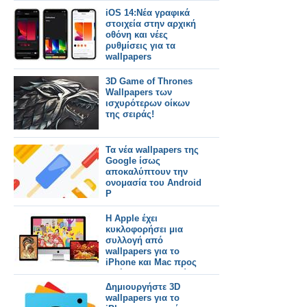
iOS 14:Νέα γραφικά
στοιχεία στην αρχική
οθόνη και νέες
ρυθμίσεις για τα
wallpapers
3D Game of Thrones
Wallpapers των
ισχυρότερων οίκων
της σειράς!
Τα νέα wallpapers της
Google ίσως
αποκαλύπτουν την
ονομασία του Android
P
Η Apple έχει
κυκλοφορήσει μια
συλλογή από
wallpapers για το
iPhone και Mac προς
τιμήν του κινεζικού
Νέου Έτους
Δημιουργήστε 3D
wallpapers για το