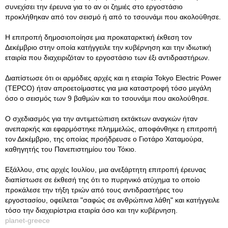
συνεχίσει την έρευνα για το αν οι ζημιές στο εργοστάσιο
προκλήθηκαν από τον σεισμό ή από το τσουνάμι που ακολούθησε.
Η επιτροπή δημοσιοποίησε μια προκαταρκτική έκθεση τον
Δεκέμβριο στην οποία κατήγγειλε την κυβέρνηση και την ιδιωτική
εταιρία που διαχειριζόταν το εργοστάσιο των έξι αντιδραστήρων.
Διαπίστωσε ότι οι αρμόδιες αρχές και η εταιρία Tokyo Electric Power
(TEPCO) ήταν απροετοίμαστες για μια καταστροφή τόσο μεγάλη
όσο ο σεισμός των 9 βαθμών και το τσουνάμι που ακολούθησε.
Ο σχεδιασμός για την αντιμετώπιση εκτάκτων αναγκών ήταν
ανεπαρκής και εφαρμόστηκε πλημμελώς, αποφάνθηκε η επιτροπή
τον Δεκέμβριο, της οποίας προήδρευσε ο Γιοτάρο Χαταμούρα,
καθηγητής του Πανεπιστημίου του Τόκιο.
Εξάλλου, στις αρχές Ιουλίου, μια ανεξάρτητη επιτροπή έρευνας
διαπίστωσε σε έκθεσή της ότι το πυρηνικό ατύχημα το οποίο
προκάλεσε την τήξη τριών από τους αντιδραστήρες του
εργοστασίου, οφείλεται "σαφώς σε ανθρώπινα λάθη" και κατήγγειλε
τόσο την διαχειρίστρια εταιρία όσο και την κυβέρνηση.
planet-greece