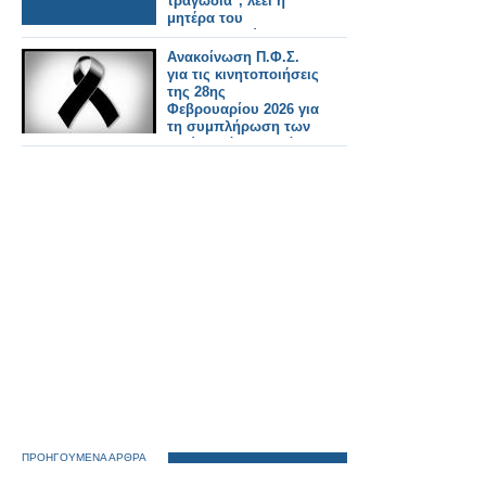
τραγωδία'', λέει η
μητέρα του
μηχανοδηγού της
εμπορικής
Ανακοίνωση Π.Φ.Σ.
αμαξοστοιχίας
για τις κινητοποιήσεις
της 28ης
Φεβρουαρίου 2026 για
τη συμπλήρωση των
τριών χρόνων από
την τραγωδία των
Τεμπών
ΠΡΟΗΓΟΥΜΕΝΑ ΑΡΘΡΑ