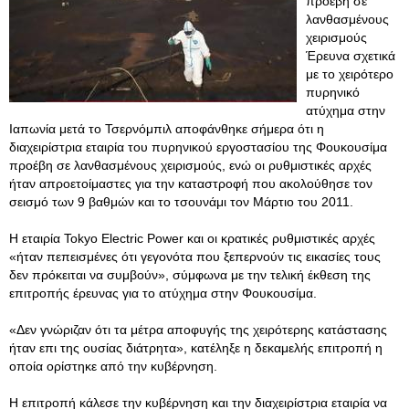
προέβη σε
λανθασμένους
χειρισμούς
Έρευνα σχετικά
με το χειρότερο
πυρηνικό
ατύχημα στην
Ιαπωνία μετά το Τσερνόμπιλ αποφάνθηκε σήμερα ότι η
διαχειρίστρια εταιρία του πυρηνικού εργοστασίου της Φουκουσίμα
προέβη σε λανθασμένους χειρισμούς, ενώ οι ρυθμιστικές αρχές
ήταν απροετοίμαστες για την καταστροφή που ακολούθησε τον
σεισμό των 9 βαθμών και το τσουνάμι τον Μάρτιο του 2011.
Η εταιρία Tokyo Electric Power και οι κρατικές ρυθμιστικές αρχές
«ήταν πεπεισμένες ότι γεγονότα που ξεπερνούν τις εικασίες τους
δεν πρόκειται να συμβούν», σύμφωνα με την τελική έκθεση της
επιτροπής έρευνας για το ατύχημα στην Φουκουσίμα.
«Δεν γνώριζαν ότι τα μέτρα αποφυγής της χειρότερης κατάστασης
ήταν επι της ουσίας διάτρητα», κατέληξε η δεκαμελής επιτροπή η
οποία ορίστηκε από την κυβέρνηση.
Η επιτροπή κάλεσε την κυβέρνηση και την διαχειρίστρια εταιρία να