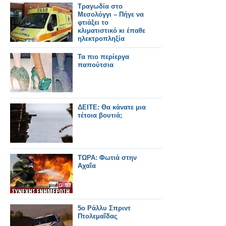
Τραγωδία στο
Μεσολόγγι – Πήγε να
φτιάξει το
κλιματιστικό κι έπαθε
ηλεκτροπληξία
Τα πιο περίεργα
παπούτσια
ΔΕΙΤΕ: Θα κάνατε μια
τέτοια βουτιά;
ΤΩΡΑ: Φωτιά στην
Αχαΐα
5ο Ράλλυ Σπριντ
Πτολεμαΐδας