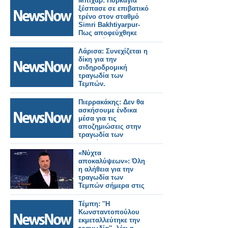
Μπιχάρ: Πυρκαγιά
ξέσπασε σε επιβατικό
τρένο στον σταθμό
Simri Bakhtiyarpur-
Πως αποφεύχθηκε
τραγωδία.
Λάρισα: Συνεχίζεται η
δίκη για την
σιδηροδρομική
τραγωδία των
Τεμπών.
Πιερρακάκης: Δεν θα
ασκήσουμε ένδικα
μέσα για τις
αποζημιώσεις στην
τραγωδία των
Τεμπών.
«Νύχτα
αποκαλύψεων»: Όλη
η αλήθεια για την
τραγωδία των
Τεμπών σήμερα στις
24:00 στον ΑΝΤ1
Τέμπη: ''Η
Κωνσταντοπούλου
εκμεταλλεύτηκε την