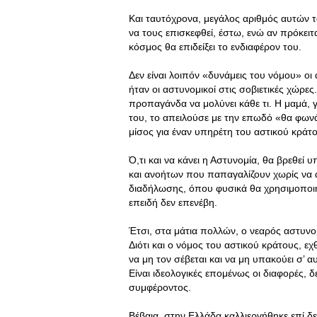
Και ταυτόχρονα, μεγάλος αριθμός αυτών τ
να τους επισκεφθεί, έστω, ενώ αν πρόκει
κόσμος θα επιδείξει το ενδιαφέρον του.
Δεν είναι λοιπόν «δυνάμεις του νόμου» ο
ήταν οι αστυνομικοί στις σοβιετικές χώρε
προπαγάνδα να μολύνει κάθε τι. Η μαμά, γι
του, το απειλούσε με την επωδό «θα φων
μίσος για έναν υπηρέτη του αστικού κράτ
Ό,τι και να κάνει η Αστυνομία, θα βρεθε
και ανοήτων που παπαγαλίζουν χωρίς να α
διαδήλωσης, όπου φυσικά θα χρησιμοποιήσε
επειδή δεν επενέβη.
Έτσι, στα μάτια πολλών, ο νεαρός αστυνομ
Διότι και ο νόμος του αστικού κράτους, ε
να μη τον σέβεται και να μη υπακούει σ’ 
Είναι ιδεολογικές επομένως οι διαφορές, 
συμφέροντος.
Βέβαια, στην Ελλάδα καλλιεργήθηκε επί δ