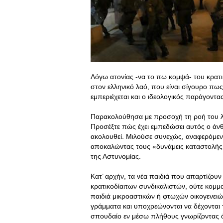
Λόγω ατονίας -να το πω κομψά- του κρατ
στον ελληνικό λαό, που είναι σίγουρο πω
εμπεριέχεται και ο ιδεολογικός παράγοντα
Παρακολούθησα με προσοχή τη ροή του λ
Προσέξτε πώς έχει εμπεδώσει αυτός ο άνθ
ακολουθεί. Μιλούσε συνεχώς, αναφερόμεν
αποκαλώντας τους «δυνάμεις καταστολής»
της Αστυνομίας.
Κατ’ αρχήν, τα νέα παιδιά που απαρτίζουν
κρατικοδίαιτων συνδικαλιστών, ούτε κομμ
παιδιά μικροαστικών ή φτωχών οικογενειώ
γράμματα και υποχρεώνονται να δέχονται
σπουδαίο εν μέσω πλήθους γνωρίζοντας ότ