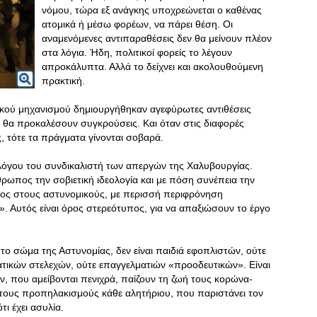
νόμου, τώρα εξ ανάγκης υποχρεώνεται ο καθένας
ατομικά ή μέσω φορέων, να πάρει θέση. Οι
αναμενόμενες αντιπαραθέσεις δεν θα μείνουν πλέον
στα λόγια. Ήδη, πολιτικοί φορείς το λέγουν
απροκάλυπτα. Αλλά το δείχνει και ακολουθούμενη
πρακτική.
ικού μηχανισμού δημιουργήθηκαν αγεφύρωτες αντιθέσεις
ς θα προκαλέσουν συγκρούσεις. Και όταν στις διαφορές
ς, τότε τα πράγματα γίνονται σοβαρά.
όγου του συνδικαλιστή των απεργών της Χαλυβουργίας.
ρωπος την σοβιετική ιδεολογία και με πόση συνέπεια την
ος στους αστυνομικούς, με περισσή περιφρόνηση
. Αυτός είναι όρος στερεότυπος, για να απαξιώσουν το έργο
 το σώμα της Αστυνομίας, δεν είναι παιδιά εφοπλιστών, ούτε
ατικών στελεχών, ούτε επαγγελματιών «προοδευτικών». Είναι
ν, που αμείβονται πενιχρά, παίζουν τη ζωή τους κορώνα-
 τους προπηλακισμούς κάθε αλητήριου, που παριστάνει τον
ι έχει ασυλία.