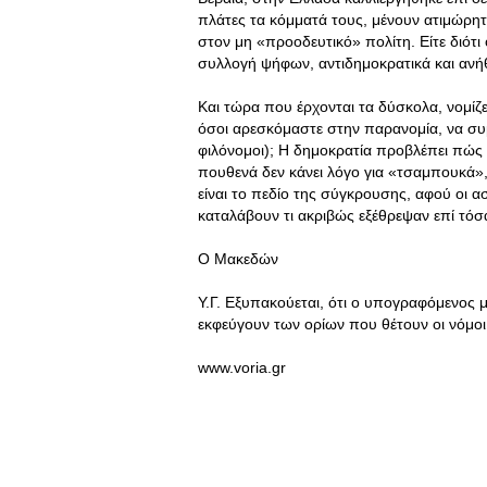
πλάτες τα κόμματά τους, μένουν ατιμώρη
στον μη «προοδευτικό» πολίτη. Είτε διότι οι
συλλογή ψήφων, αντιδημοκρατικά και ανήθ
Και τώρα που έρχονται τα δύσκολα, νομίζε
όσοι αρεσκόμαστε στην παρανομία, να συ
φιλόνομοι); Η δημοκρατία προβλέπει πώς 
πουθενά δεν κάνει λόγο για «τσαμπουκά»,
είναι το πεδίο της σύγκρουσης, αφού οι α
καταλάβουν τι ακριβώς εξέθρεψαν επί τόσ
Ο Μακεδών
Υ.Γ. Εξυπακούεται, ότι ο υπογραφόμενος μ
εκφεύγουν των ορίων που θέτουν οι νόμοι
www.voria.gr