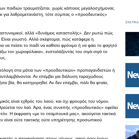
ων παιδιών τραυματίζεται, χωρίς κάποιος μεγαλοσχήμονας
ται για λαθρομετανάστη, τότε σύμπας ο «προοδευτικός»
ΣΧΕΤΙΚΑ
ι αστυνομικοί, αλλά «δυνάμεις καταστολής». Δεν ρωτώ πώς
ς. Είναι γνωστό. Αλλά σκέφτομαι, πώς κατάφερε η
α να πείσει το παιδί να καθίσει φρόνιμο ή να φάει το φαγητό
άξω τον χωροφύλακα», ενσταλάζοντάς του σιγά-σιγά το
ους.
ί υπόλογη στα μάτια των «προοδευτικών» προπαγανδιστών ή
ντιλαμβάνονται. Αν επέμβει για διάλυση ταραχώδους
ι βία, θα κατηγορηθεί. Αν δεν επέμβει, πάλι θα φταίει,
ικός είναι εχθρός του λαού, και όχι φρουρός του νόμου.
χθρεύεται τον λαό. Άρα, ένας συνεπής «προοδευτικός» οφείλει
αυτόν. Η έκφραση «με το τσαμπουκά μας», ακούγεται τακτικά.
δεν είναι ούτε τακτικής ούτε υπηρέτησης προσωπικού
εκαετίες η περιφρόνηση στους νόμους, αφού όσοι έχουν