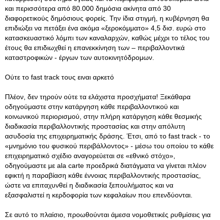
και περισσότερα από 80.000 δημόσια ακίνητα από 30
διαφορετικούς δημόσιους φορείς. Την ίδια στιγμή, η κυβέρνηση θα
επιδιώξει να πετάξει ένα ακόμα «ξεροκόμματο» 4,5 δισ. ευρώ στο
κατασκευαστικό λόμπι των καναλαρχών, καθώς μέχρι το τέλος του
έτους θα επιδιωχθεί η επανεκκίνηση των – περιβαλλοντικά
καταστροφικών - έργων των αυτοκινητόδρομων.
Ούτε το fast track τους ειναι αρκετό
Πλέον, δεν τηρούν ούτε τα ελάχιστα προσχήματα! Ξεκάθαρα
οδηγούμαστε στην κατάργηση κάθε περιβαλλοντικού και
κοινωνικού περιορισμού, στην πλήρη κατάργηση κάθε θεσμικής
διαδικασία περιβαλλοντικής προστασίας και στην απόλυτη
ασυδοσία της επιχειρηματικής δράσης. Έτσι, από το fast track - το
«μνημόνιο του φυσικού περιβάλλοντος» - μέσω του οποίου το κάθε
επιχειρηματικό σχέδιο αναγορεύεται σε «εθνικό στόχο»,
οδηγούμαστε με ala carte προεδρικά διατάγματα να γίνεται πλέον
εφικτή η παραβίαση κάθε έννοιας περιβαλλοντικής προστασίας,
ώστε να επιταχυνθεί η διαδικασία ξεπουλήματος και να
εξασφαλιστεί η κερδοφορία των κεφαλαίων που επενδύονται.
Σε αυτό το πλαίσιο, προωθούνται άμεσα νομοθετικές ρυθμίσεις για