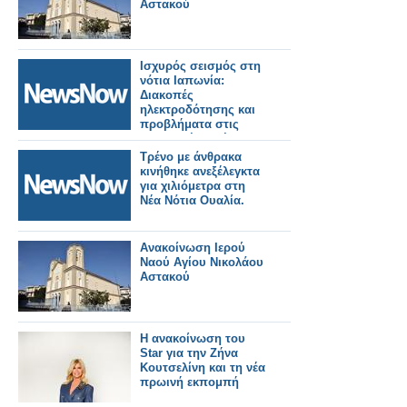
Αστακού
Ισχυρός σεισμός στη
νότια Ιαπωνία:
Διακοπές
ηλεκτροδότησης και
προβλήματα στις
μεταφορές. Τρένο
εκτροχιάστηκε.
Τρένο με άνθρακα
κινήθηκε ανεξέλεγκτα
για χιλιόμετρα στη
Νέα Νότια Ουαλία.
Ανακοίνωση Ιερού
Ναού Αγίου Νικολάου
Αστακού
Η ανακοίνωση του
Star για την Ζήνα
Κουτσελίνη και τη νέα
πρωινή εκπομπή