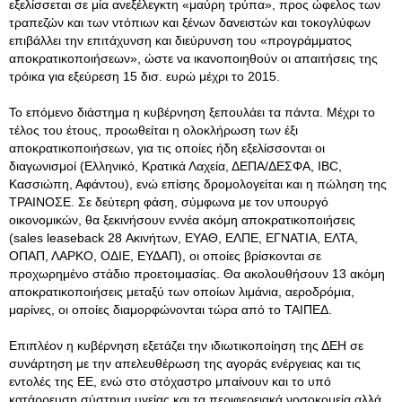
εξελίσσεται σε μία ανεξέλεγκτη «μαύρη τρύπα», προς ώφελος των
τραπεζών και των ντόπιων και ξένων δανειστών και τοκογλύφων
επιβάλλει την επιτάχυνση και διεύρυνση του «προγράμματος
αποκρατικοποιήσεων», ώστε να ικανοποιηθούν οι απαιτήσεις της
τρόικα για εξεύρεση 15 δισ. ευρώ μέχρι το 2015.
Το επόμενο διάστημα η κυβέρνηση ξεπουλάει τα πάντα. Μέχρι το
τέλος του έτους, προωθείται η ολοκλήρωση των έξι
αποκρατικοποιήσεων, για τις οποίες ήδη εξελίσσονται οι
διαγωνισμοί (Ελληνικό, Κρατικά Λαχεία, ΔΕΠΑ/ΔΕΣΦΑ, IBC,
Κασσιώπη, Αφάντου), ενώ επίσης δρομολογείται και η πώληση της
ΤΡΑΙΝΟΣΕ. Σε δεύτερη φάση, σύμφωνα με τον υπουργό
οικονομικών, θα ξεκινήσουν εννέα ακόμη αποκρατικοποιήσεις
(sales leaseback 28 Ακινήτων, ΕΥΑΘ, ΕΛΠΕ, ΕΓΝΑΤΙΑ, ΕΛΤΑ,
ΟΠΑΠ, ΛΑΡΚΟ, ΟΔΙΕ, ΕΥΔΑΠ), οι οποίες βρίσκονται σε
προχωρημένο στάδιο προετοιμασίας. Θα ακολουθήσουν 13 ακόμη
αποκρατικοποιήσεις μεταξύ των οποίων λιμάνια, αεροδρόμια,
μαρίνες, οι οποίες διαμορφώνονται τώρα από το ΤΑΙΠΕΔ.
Επιπλέον η κυβέρνηση εξετάζει την ιδιωτικοποίηση της ΔΕΗ σε
συνάρτηση με την απελευθέρωση της αγοράς ενέργειας και τις
εντολές της ΕΕ, ενώ στο στόχαστρο μπαίνουν και το υπό
κατάρρευση σύστημα υγείας και τα περιφερειακά νοσοκομεία αλλά