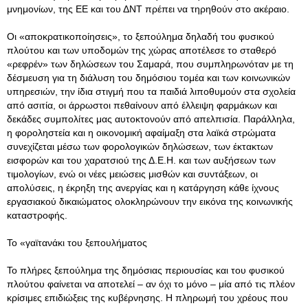
μνημονίων, της ΕΕ και του ΔΝΤ πρέπει να τηρηθούν στο ακέραιο.
Οι «αποκρατικοποίησεις», το ξεπούλημα δηλαδή του φυσικού
πλούτου και των υποδομών της χώρας αποτέλεσε το σταθερό
«ρεφρέν» των δηλώσεων του Σαμαρά, που συμπληρωνόταν με τη
δέσμευση για τη διάλυση του δημόσιου τομέα και των κοινωνικών
υπηρεσιών, την ίδια στιγμή που τα παιδιά λιποθυμούν στα σχολεία
από ασιτία, οι άρρωστοι πεθαίνουν από έλλειψη φαρμάκων και
δεκάδες συμπολίτες μας αυτοκτονούν από απελπισία. Παράλληλα,
η φοροληστεία και η οικονομική αφαίμαξη στα λαϊκά στρώματα
συνεχίζεται μέσω των φορολογικών δηλώσεων, των έκτακτων
εισφορών και του χαρατσιού της Δ.Ε.Η. και των αυξήσεων των
τιμολογίων, ενώ οι νέες μειώσεις μισθών και συντάξεων, οι
απολύσεις, η έκρηξη της ανεργίας και η κατάργηση κάθε ίχνους
εργασιακού δικαιώματος ολοκληρώνουν την εικόνα της κοινωνικής
καταστροφής.
Το «γαϊτανάκι του ξεπουλήματος
Το πλήρες ξεπούλημα της δημόσιας περιουσίας και του φυσικού
πλούτου φαίνεται να αποτελεί – αν όχι το μόνο – μία από τις πλέον
κρίσιμες επιδιώξεις της κυβέρνησης. Η πληρωμή του χρέους που