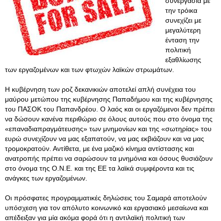
συνεργασία με
την τρόικα
συνεχίζει με
μεγαλύτερη
ένταση την
πολιτική
εξαθλίωσης
των εργαζομένων και των φτωχών λαϊκών στρωμάτων.
Η κυβέρνηση των ροζ δεκανικιών αποτελεί απλή συνέχεια του
μαύρου μετώπου της κυβέρνησης Παπαδήμου και της κυβέρνησης
του ΠΑΣΟΚ του Παπανδρέου. Ο λαός και οι εργαζόμενοι δεν πρέπει
να δώσουν κανένα περιθώριο σε όλους αυτούς που στο όνομα της
«επαναδιαπραγμάτευσης» των μνημονίων και της «σωτηρίας» του
ευρώ συνεχίζουν να μας εξαπατούν, να μας εκβιάζουν και να μας
τρομοκρατούν. Αντίθετα, με ένα μαζικό κίνημα αντίστασης και
ανατροπής πρέπει να σαρώσουν τα μνημόνια και όσους θυσιάζουν
στο όνομα της Ο.Ν.Ε. και της ΕΕ τα λαϊκά συμφέροντα και τις
ανάγκες των εργαζομένων.
Οι πρόσφατες προγραμματικές δηλώσεις του Σαμαρά αποτελούν
υπόσχεση για τον απόλυτο κοινωνικό και εργασιακό μεσαίωνα και
απέδειξαν για μία ακόμα φορά ότι η αντιλαϊκή πολιτική των