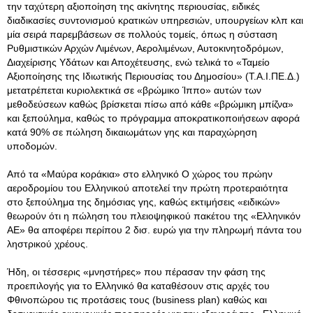
την ταχύτερη αξιοποίηση της ακίνητης περιουσίας, ειδικές
διαδικασίες συντονισμού κρατικών υπηρεσιών, υπουργείων κλπ και
μία σειρά παρεμβάσεων σε πολλούς τομείς, όπως η σύσταση
Ρυθμιστικών Αρχών Λιμένων, Αερολιμένων, Αυτοκινητοδρόμων,
Διαχείρισης Υδάτων και Αποχέτευσης, ενώ τελικά το «Ταμείο
Αξιοποίησης της Ιδιωτικής Περιουσίας του Δημοσίου» (Τ.Α.Ι.ΠΕ.Δ.)
μετατρέπεται κυριολεκτικά σε «βρώμικο Ίππο» αυτών των
μεθοδεύσεων καθώς βρίσκεται πίσω από κάθε «βρώμικη μπίζνα»
και ξεπούλημα, καθώς το πρόγραμμα αποκρατικοποιήσεων αφορά
κατά 90% σε πώληση δικαιωμάτων γης και παραχώρηση
υποδομών.
Από τα «Μαύρα κοράκια» στο ελληνικό Ο χώρος του πρώην
αεροδρομίου του Ελληνικού αποτελεί την πρώτη προτεραιότητα
στο ξεπούλημα της δημόσιας γης, καθώς εκτιμήσεις «ειδικών»
θεωρούν ότι η πώληση του πλειοψηφικού πακέτου της «Ελληνικόν
ΑΕ» θα αποφέρει περίπου 2 δισ. ευρώ για την πληρωμή πάντα του
ληστρικού χρέους.
Ήδη, οι τέσσερις «μνηστήρες» που πέρασαν την φάση της
προεπιλογής για το Ελληνικό θα καταθέσουν στις αρχές του
Φθινοπώρου τις προτάσεις τους (business plan) καθώς και