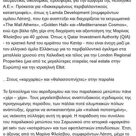
δεσμευτικές οικονομικές προσφορές για την εξαγορά της «Ελληνικό
Α.Ε.». Πρόκειται για «διακεκριμένους περιβαλλοντικούς
καταστροφείς», όπως η Lamda Development (συμφερόντων
ομίλου Λάτση), που έχει αναπτύξει και διαχειρίζεται τα εκτρωματικά
«The Mall Athens», «Golden Hall» και «Mediterranean Cosmos»,
ενώ έχει βάλει ήδη χέρι στη διαχείριση και αξιοποίηση της Μαρίνας
Φλοίσβου για 40 χρόνια. Όπως η Qatar Investment Authority (QIA)
- το κρατικό fund του εμιράτου του Κατάρ - που είναι ένοχη μαζί με
τον ελληνικό όμιλο Ελλάκτωρ για το περιβαλλοντικό έγκλημα στα
μεταλλεία χρυσού στη Χαλκιδική και τέλος για την London Regional
Properties (μια από τις μεγαλύτερες εταιρείες real estate στην
Ευρώπη) και την ισραηλινή Elbit.
...Στους «καρχαρίες» και «θαλασσοπνίχτες» στην παραλία
Το ξεπούλημα του αεροδρομίου και του παραλιακού μετώπου πάνε
«χέρι – χέρι». Τους μεγαλεπίβολους αναπτυξιακούς σχεδιαμούς της
προηγουμένης περιόδου, των πάλλαι ποτέ ολυμπιακών πόλων
ανάπτυξης, έρχεται να αντικαταστήσει μία «παλαιά πεπατημένη»,
ως νεόκοπη σύλληψη αυτή τη φορά. Η παράδοση του συνόλου
του παραλιακού μετώπου του Σαρωνικού στο ιστορικά «φραγκάτο
jet set» των «κοτεράτων» και των εφοπλιστικών επενδύσεων. Έτσι,
ο άξονας από τη Μαρίνα Φλοίσβου, συμφερόντων Λάτση, μέχρι το