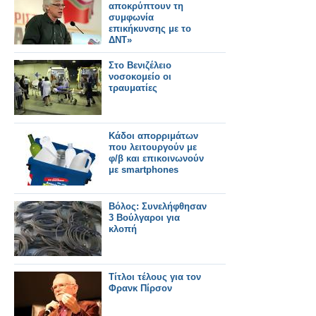
αποκρύπτουν τη
συμφωνία
επικήκυνσης με το
ΔΝΤ»
Στο Βενιζέλειο
νοσοκομείο οι
τραυματίες
Κάδοι απορριμάτων
που λειτουργούν με
φ/β και επικοινωνούν
με smartphones
Βόλος: Συνελήφθησαν
3 Βούλγαροι για
κλοπή
Τίτλοι τέλους για τον
Φρανκ Πίρσον