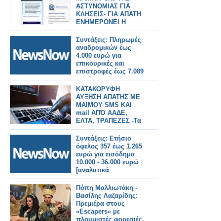
ΑΣΤΥΝΟΜΙΑΣ ΓΙΑ
ΚΛΗΣΕΙΣ- ΓΙΑ ΑΠΑΤΗ
ΕΝΗΜΕΡΩΝΕΙ Η
ΕΛ.ΑΣ.
Συντάξεις: Πληρωμές
αναδρομικών έως
4.000 ευρώ για
επικουρικές και
επιστροφές έως 7.089
ευρώ για χηρείας - Οι
δικαιούχοι ανά
ΚΑΤΑΚΟΡΥΦΗ
κατηγορία.
ΑΥΞΗΣΗ ΑΠΑΤΗΣ ΜΕ
ΜΑΙΜΟΥ SMS ΚΑΙ
mail ΑΠΌ ΑΑΔΕ,
ΕΛΤΑ, ΤΡΑΠΕΖΕΣ -Τα
«ΨΑΡΩΤΙΚΑ»
ΜΗΝΥΜΑΤΑ ΚΑΙ ΟΙ
Συντάξεις: Ετήσιο
ΠΑΓΙΔΕΣ
όφελος 357 έως 1.265
ευρώ για εισόδημα
10.000 - 36.000 ευρώ
[αναλυτικά
παραδείγματα και
πίνακες]
Πόπη Μαλλιωτάκη -
Βασίλης Λαζαρίδης:
Πρεμιέρα στους
«Escapers» με
πλουμιστές φορεσιές,