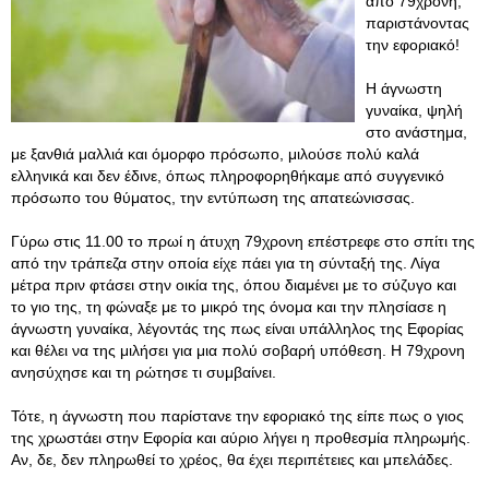
από 79χρονη,
παριστάνοντας
την εφοριακό!
Η άγνωστη
γυναίκα, ψηλή
στο ανάστημα,
με ξανθιά μαλλιά και όμορφο πρόσωπο, μιλούσε πολύ καλά
ελληνικά και δεν έδινε, όπως πληροφορηθήκαμε από συγγενικό
πρόσωπο του θύματος, την εντύπωση της απατεώνισσας.
Γύρω στις 11.00 το πρωί η άτυχη 79χρονη επέστρεφε στο σπίτι της
από την τράπεζα στην οποία είχε πάει για τη σύνταξή της. Λίγα
μέτρα πριν φτάσει στην οικία της, όπου διαμένει με το σύζυγο και
το γιο της, τη φώναξε με το μικρό της όνομα και την πλησίασε η
άγνωστη γυναίκα, λέγοντάς της πως είναι υπάλληλος της Εφορίας
και θέλει να της μιλήσει για μια πολύ σοβαρή υπόθεση. Η 79χρονη
ανησύχησε και τη ρώτησε τι συμβαίνει.
Τότε, η άγνωστη που παρίστανε την εφοριακό της είπε πως ο γιος
της χρωστάει στην Εφορία και αύριο λήγει η προθεσμία πληρωμής.
Αν, δε, δεν πληρωθεί το χρέος, θα έχει περιπέτειες και μπελάδες.