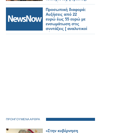
μαϊμού τσάντες και
πασαρέλα
Προσωπική διαφορά:
Αυξήσεις από 22
ευρώ έως 55 ευρώ με
ενσωμάτωση στις
συντάξεις [ αναλυτικοί
πίνακες]
ΠΡΟΗΓΟΥΜΕΝΑ ΑΡΘΡΑ
«Στην κυβέρνηση