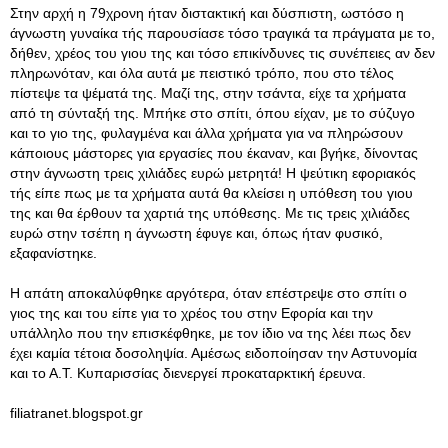
Στην αρχή η 79χρονη ήταν διστακτική και δύσπιστη, ωστόσο η
άγνωστη γυναίκα τής παρουσίασε τόσο τραγικά τα πράγματα με το,
δήθεν, χρέος του γιου της και τόσο επικίνδυνες τις συνέπειες αν δεν
πληρωνόταν, και όλα αυτά με πειστικό τρόπο, που στο τέλος
πίστεψε τα ψέματά της. Μαζί της, στην τσάντα, είχε τα χρήματα
από τη σύνταξή της. Μπήκε στο σπίτι, όπου είχαν, με το σύζυγο
και το γιο της, φυλαγμένα και άλλα χρήματα για να πληρώσουν
κάποιους μάστορες για εργασίες που έκαναν, και βγήκε, δίνοντας
στην άγνωστη τρεις χιλιάδες ευρώ μετρητά! Η ψεύτικη εφοριακός
τής είπε πως με τα χρήματα αυτά θα κλείσει η υπόθεση του γιου
της και θα έρθουν τα χαρτιά της υπόθεσης. Με τις τρεις χιλιάδες
ευρώ στην τσέπη η άγνωστη έφυγε και, όπως ήταν φυσικό,
εξαφανίστηκε.
Η απάτη αποκαλύφθηκε αργότερα, όταν επέστρεψε στο σπίτι ο
γιος της και του είπε για το χρέος του στην Εφορία και την
υπάλληλο που την επισκέφθηκε, με τον ίδιο να της λέει πως δεν
έχει καμία τέτοια δοσοληψία. Αμέσως ειδοποίησαν την Αστυνομία
και το Α.Τ. Κυπαρισσίας διενεργεί προκαταρκτική έρευνα.
filiatranet.blogspot.gr