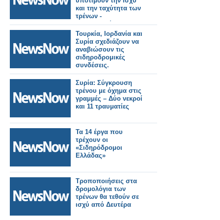
υποτιμούν την ισχύ
και την ταχύτητα των
τρένων -
διακινδυνεύοντας τη
ζωή τους σε ισόπεδες
Τουρκία, Ιορδανία και
διαβάσεις.
Συρία σχεδιάζουν να
αναβιώσουν τις
σιδηροδρομικές
συνδέσεις.
Συρία: Σύγκρουση
τρένου με όχημα στις
γραμμές – Δύο νεκροί
και 11 τραυματίες
Τα 14 έργα που
τρέχουν οι
«Σιδηρόδρομοι
Ελλάδας»
Τροποποιήσεις στα
δρομολόγια των
τρένων θα τεθούν σε
ισχύ από Δευτέρα