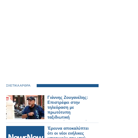
ΣΧΕΤΙΚΑ ΑΡΘΡΑ
Γιάννης Ζουγανέλης:
Επιστρέφει στην
τηλεόραση με
πρωτότυπη
ταξιδιωτική
εκπομπή... - Σε αυτό
το κανάλι θα τον
Έρευνα αποκαλύπτει
δούμε
ότι οι νέοι ενήλικες