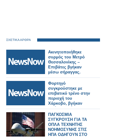
ΣΧΕΤΙΚΑ ΑΡΘΡΑ
Ακινητοποιήθηκε
συρμός του Μετρό
Θεσσαλονίκης –
Επιβάτες βγήκαν
μέσω σήραγγας.
Φορτηγό
συγκρούστηκε με
επιβατικό τρένο στην
περιοχή του
Χάρκοβο, βγήκαν
εκτός τροχιάς τα
βαγόνια.
ΠΑΓΚΟΣΜΙΑ
ΣΥΓΚΡΟΥΣΗ ΓΙΑ ΤΑ
ΟΠΛΑ ΤΕΧΝΗΤΗΣ
ΝΟΗΜΟΣΥΝΗΣ ΣΤΙΣ
ΗΠΑ ΟΔΗΓΟΥΝ ΣΤΟ
TERMINATOR