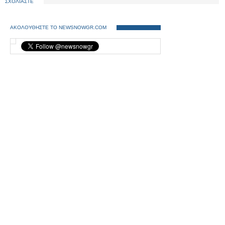
ΣΧΟΛΙΑΣΤΕ
ΑΚΟΛΟΥΘΗΣΤΕ ΤΟ NEWSNOWGR.COM