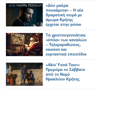
«Δύο μαύρα
πουκάμισα» – Η νέα
δραματική σειρά με
άρωμα Κρήτης
έρχεται στην prime
time του MEGA
Tα χριστουγεννιάτικα
«όπλα» των καναλιών
– Τηλεμαραθώνιος,
reunion και
εορταστικά επεισόδια
«Akis’ Food Tour»:
Πρεμιέρα το Σάββατο
από το Νομό
Ηρακλείου Κρήτης